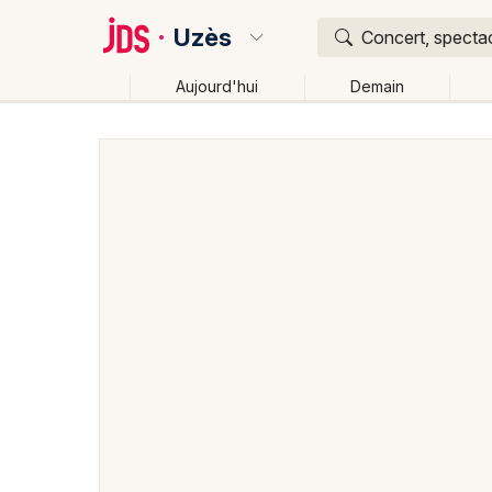
Uzès
Concert, spectac
Aujourd'hui
Demain
Quoi ?
Où ?
Uzès et alentours
Gard (30)
Languedoc-Roussill
Changer de lieu