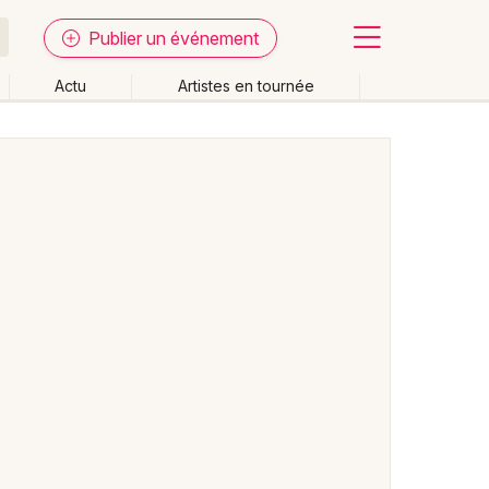
Publier un événement
Actu
Artistes en tournée
Fermer
Effacer les dates
week-end
Autre