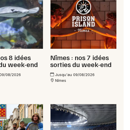
Aquatique nautique en Occitanie
Newsletter des sorties
Artistes en tournée
nos 8 idées
Nîmes : nos 7 idées
 du week-end
sorties du week-end
Actus à Uzès
 09/08/2026
Jusqu'au 09/08/2026
Magazine à Uzès
Nîmes