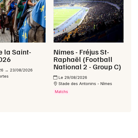
Choisir mes départements
30 - Gard
Mon email
e la Saint-
Nimes - Fréjus St-
2026
Raphaël (Football
Je m'abonne
National 2 - Group C)
26 → 23/08/2026
ortes
Le 29/08/2026
Stade des Antonins - Nîmes
Matchs