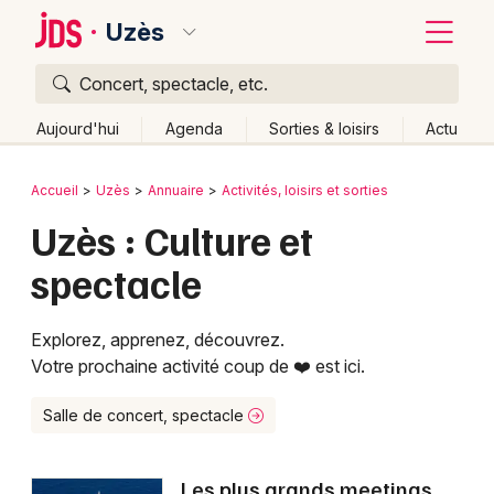
Uzès
Concert, spectacle, etc.
Quoi ?
Fermer
Aujourd'hui
Agenda
Sorties & loisirs
Actu
Où ?
Retour
Publier un événement
Accueil
Uzès
Annuaire
Activités, loisirs et sorties
Uzès et alentours
Gard (30)
Languedoc-Roussillon
Uzès : Culture et
Bordeaux
Partout
Près de moi
Changer de lieu
spectacle
Colmar
Quand ?
Effacer les dates
Lille
Grands événements
Aujourd'hui
Demain
Ce week-end
Autre
Explorez, apprenez, découvrez.
Votre prochaine activité coup de ❤️ est ici.
Lyon
Activité & Expérience
Marseille
Salle de concert, spectacle
Manifestations
Mulhouse
Foires & salons
Les plus grands meetings