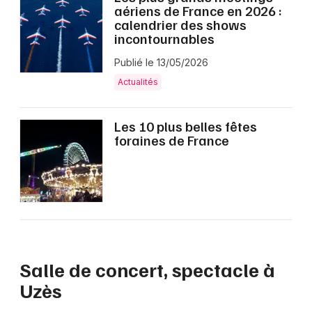
Montpellier
aériens de France en 2026 :
calendrier des shows
Spectacles
Nantes
incontournables
Concerts
Nice
Publié le 13/05/2026
Actualités
Paris
Sports
Strasbourg
Les 10 plus belles fêtes
Soirées
foraines de France
Toulouse
Sorties famille
Toutes les villes
Expos
Sorties & loisirs
Culture et spectacle dans le Gard
Salle de concert, spectacle à
Uzès
Culture et spectacle en Languedoc-Roussillon