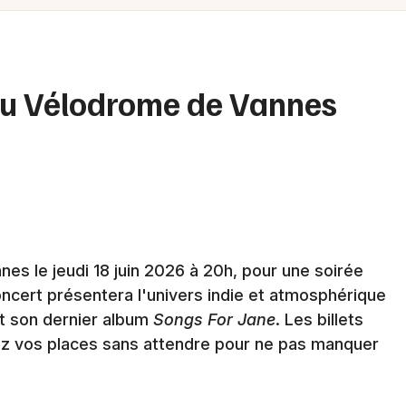
Spectacles
Mulhouse
Concerts
Montpellier
Nantes
Sports
au Vélodrome de Vannes
Nice
Soirées
Paris
Sorties famille
Strasbourg
Expos
Toulouse
Sorties & loisirs
s le jeudi 18 juin 2026 à 20h, pour une soirée
Toutes les villes
ncert présentera l'univers indie et atmosphérique
Festival dans le Morbihan
t son dernier album
Songs For Jane
. Les billets
ez vos places sans attendre pour ne pas manquer
Festival en Bretagne