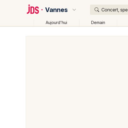
Vannes
Concert, spec
Aujourd'hui
Demain
Quoi ?
Où ?
Vannes et alentours
Morbihan (56)
Bretagne
P
Changer de lieu