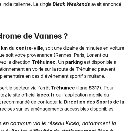
indie italienne. Le single
Bleak Weekends
avait annoncé
drome de Vannes ?
 km du centre-ville
, soit une dizaine de minutes en voiture
que soit votre provenance (Rennes, Paris, Lorient ou
vez la direction
Tréhuinec
. Un
parking
est disponible à
tationnement en voirie sur la route de Tréhuinec peuvent
pplémentaire en cas d'événement sportif simultané.
ert le secteur via l'arrêt
Tréhuinec
(ligne
S317
). Pour
z le site officiel
kiceo.fr
ou l'application mobile du
 est recommandé de contacter la
Direction des Sports de la
précises sur les aménagements accessibles disponibles.
orts en commun via le réseau Kicéo, notamment la