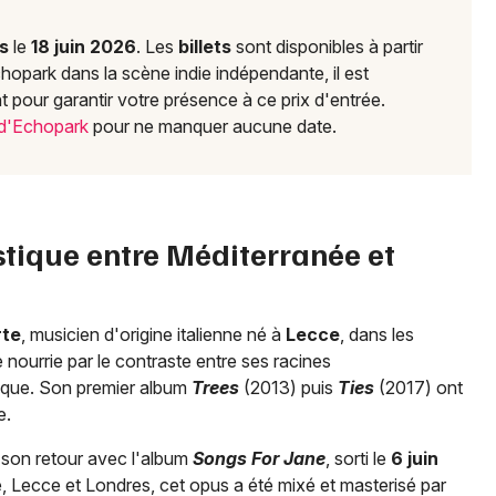
56 - Morbihan
s
le
18 juin 2026
. Les
billets
sont disponibles à partir
opark dans la scène indie indépendante, il est
Mon email
 pour garantir votre présence à ce prix d'entrée.
 d'Echopark
pour ne manquer aucune date.
Je m'abonne
stique entre Méditerranée et
rte
, musicien d'origine italienne né à
Lecce
, dans les
e nourrie par le contraste entre ses racines
nique. Son premier album
Trees
(2013) puis
Ties
(2017) ont
e.
 son retour avec l'album
Songs For Jane
, sorti le
6 juin
e, Lecce et Londres, cet opus a été mixé et masterisé par