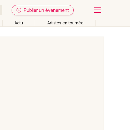
Publier un événement
Actu
Artistes en tournée
Fermer
Effacer les dates
week-end
Autre