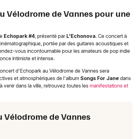
 du Vélodrome de Vannes pour une
Newsletter des sorties
Artistes en tournée
le
Echopark #4
, présenté par
L'Echonova
. Ce concert à
nématographique, portée par des guitares acoustiques et
Actus à Vannes
Rendez-vous incontournable pour les amateurs de pop indie
nce intimiste et intense.
Magazine à Vannes
concert d'Echopark au Vélodrome de Vannes sera
ectives et atmosphériques de l'album
Songs For Jane
dans
 venir dans la ville, retrouvez toutes les
manifestations et
au Vélodrome de Vannes
Choisir mes départements