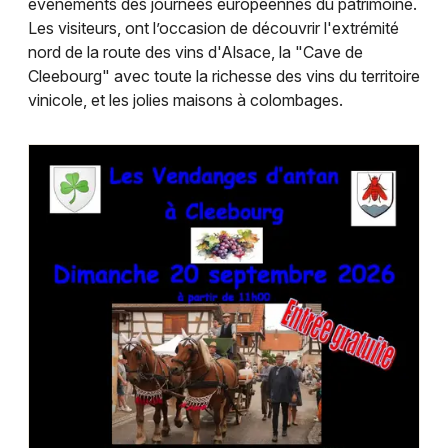
événements des journées européennes du patrimoine.
Montpellier
Les visiteurs, ont l’occasion de découvrir l'extrémité
Spectacles
Nantes
nord de la route des vins d'Alsace, la "Cave de
Cleebourg" avec toute la richesse des vins du territoire
Concerts
Nice
vinicole, et les jolies maisons à colombages.
Paris
Sports
Strasbourg
Soirées
Toulouse
Sorties famille
Toutes les villes
Expos
Sorties & loisirs
Journées du Patrimoine dans le Bas-Rhin
Journées du Patrimoine en Alsace