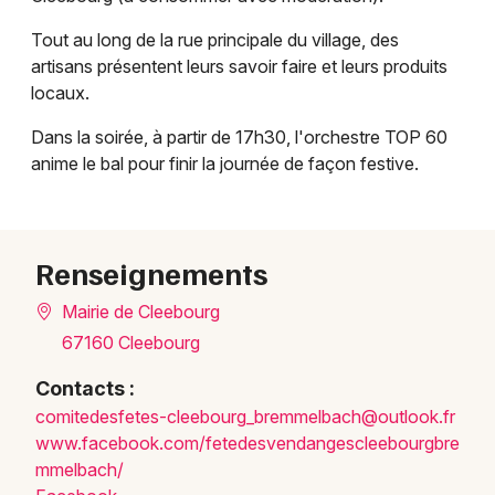
Tout au long de la rue principale du village, des
artisans présentent leurs savoir faire et leurs produits
locaux.
Dans la soirée, à partir de 17h30, l'orchestre TOP 60
anime le bal pour finir la journée de façon festive.
Renseignements
Mairie de Cleebourg
67160 Cleebourg
Contacts :
comit
edesf
etes-
cleeb
ourg_
bremm
elbac
h@out
look.
fr
www.f
acebo
ok.co
m/fet
edesv
endan
gescl
eebou
rgbre
mmelb
ach/