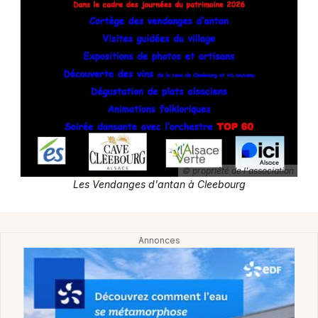
Journées du Patrimoine dans le Grand Est
Jeux concours
Newsletter des sorties
Artistes en tournée
© propriété de l'association
Les Vendanges d'antan à Cleebourg
Actus à Wissembourg
Magazine à Wissembourg
Actus tourisme & loisirs
Restaurants