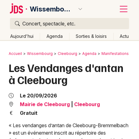
Wissembourg
Concert, spectacle, etc.
Quoi ?
Fermer
Aujourd'hui
Agenda
Sorties & loisirs
Actu
Où ?
Retour
Publier un événement
Accueil
Wissembourg
Cleebourg
Agenda
Manifestations
Jo
Wissembourg et alentours
Bas-Rhin (67)
Alsace
Les Vendanges d'antan
Bordeaux
Partout
Près de moi
Changer de lieu
à Cleebourg
Colmar
Quand ?
Effacer les dates
Lille
Grands événements
Aujourd'hui
Demain
Ce week-end
Autre
Le 20/09/2026
Lyon
Mairie de Cleebourg
|
Cleebourg
Activité & Expérience
Gratuit
Marseille
Manifestations
« Les vendanges d’antan de Cleebourg-Bremmelbach
Mulhouse
» est un événement inscrit au répertoire des
Foires & salons