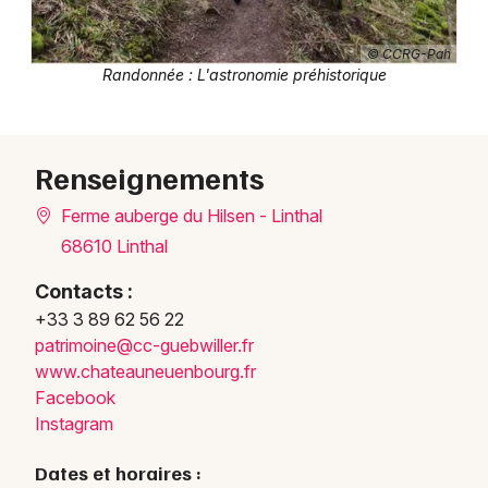
© CCRG-Pah
Randonnée : L'astronomie préhistorique
Renseignements
Ferme auberge du Hilsen - Linthal
68610 Linthal
Contacts :
+33 3 89 62 56 22
patri
moine
@cc-g
uebwi
ller.
fr
www.c
hatea
uneue
nbour
g.fr
Facebook
Instagram
Dates et horaires :