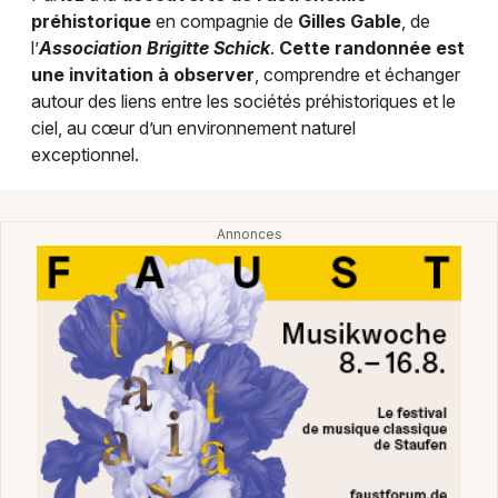
Montpellier
préhistorique
en compagnie de
Gilles Gable
, de
Spectacles
l’
Association Brigitte Schick
.
Cette randonnée est
Nantes
une invitation à observer
, comprendre et échanger
Concerts
Nice
autour des liens entre les sociétés préhistoriques et le
ciel, au cœur d’un environnement naturel
Paris
Sports
exceptionnel.
Strasbourg
Soirées
Toulouse
Sorties famille
Toutes les villes
Expos
Sorties & loisirs
Nature en Alsace
Nature dans le Grand Est