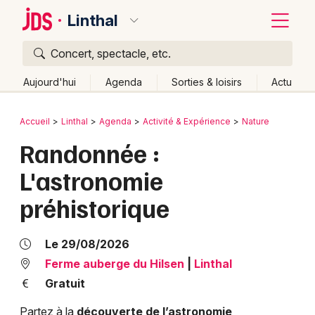
Linthal
Concert, spectacle, etc.
Quoi ?
Fermer
Aujourd'hui
Agenda
Sorties & loisirs
Actu
Où ?
Retour
Publier un événement
Accueil
Linthal
Agenda
Activité & Expérience
Nature
Linthal et alentours
Haut-Rhin (68)
Alsace
Partout
Randonnée :
Bordeaux
Près de moi
Changer de lieu
L'astronomie
Colmar
Quand ?
Effacer les dates
préhistorique
Lille
Grands événements
Aujourd'hui
Demain
Ce week-end
Autre
Lyon
Activité & Expérience
Le 29/08/2026
Marseille
Ferme auberge du Hilsen
|
Linthal
Manifestations
Gratuit
Mulhouse
Foires & salons
Partez à la
découverte de l’astronomie