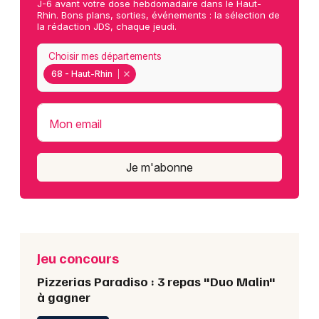
J-6 avant votre dose hebdomadaire dans le Haut-
Rhin. Bons plans, sorties, événements : la sélection de
la rédaction JDS, chaque jeudi.
Choisir mes départements
68 - Haut-Rhin
Mon email
Je m'abonne
Jeu concours
Pizzerias Paradiso : 3 repas "Duo Malin"
à gagner