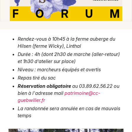
Jeux concours
Rendez-vous à 10h45 à la ferme auberge du
Newsletter des sorties
Hilsen (ferme Wicky), Linthal
Durée : 4h (dont 2h30 de marche (aller-retour)
Artistes en tournée
et 1h30 d’atelier sur place)
Niveau : marcheurs équipés et avertis
Actus dans le Haut-Rhin
Repas tiré du sac
Magazine dans le Haut-Rhin
Réservation obligatoire
au 03.89.62.56.22 ou
bien à l'adresse mail
patrimoine@cc-
Actus tourisme & loisirs
guebwiller.fr
La randonnée sera annulée en cas de mauvais
Restaurants
temps