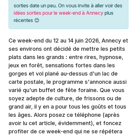
Montpellier
sorties date un peu. On vous invite à aller voir des
Spectacles
idées sorties pour le week-end à Annecy
plus
Nantes
récentes 😊
Concerts
Nice
Paris
Ce week-end du 12 au 14 juin 2026, Annecy et
Sports
ses environs ont décidé de mettre les petits
Strasbourg
Soirées
plats dans les grands : entre rires, hypnose,
jeux en forêt, sensations fortes dans les
Toulouse
Sorties famille
gorges et vol plané au-dessus d'un lac de
Toutes les villes
carte postale, le programme s'annonce aussi
Expos
varié qu'un buffet de fête foraine. Que vous
soyez adepte de culture, de frissons ou de
Sorties & loisirs
grand air, il y en a pour tous les goûts et tous
les âges. Alors posez ce téléphone (après
Agenda en Haute-Savoie
avoir lu cet article, évidemment), et foncez
Agenda en Rhône-Alpes
profiter de ce week-end qui ne se répétera