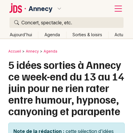
Annecy
Concert, spectacle, etc.
Quoi ?
Fermer
Aujourd'hui
Agenda
Sorties & loisirs
Actu
Où ?
Retour
Publier un événement
Accueil
Annecy
Agenda
Annecy et alentours
Haute-Savoie (74)
Rhône-Alpes
5 idées sorties à Annecy
Bordeaux
Partout
Près de moi
Changer de lieu
ce week-end du 13 au 14
Colmar
Quand ?
Effacer les dates
juin pour ne rien rater
Lille
Grands événements
Aujourd'hui
Demain
Ce week-end
Autre
entre humour, hypnose,
Lyon
Activité & Expérience
canyoning et parapente
Marseille
Manifestations
Mulhouse
Foires & salons
Note de la rédaction :
cette sélection d'idées