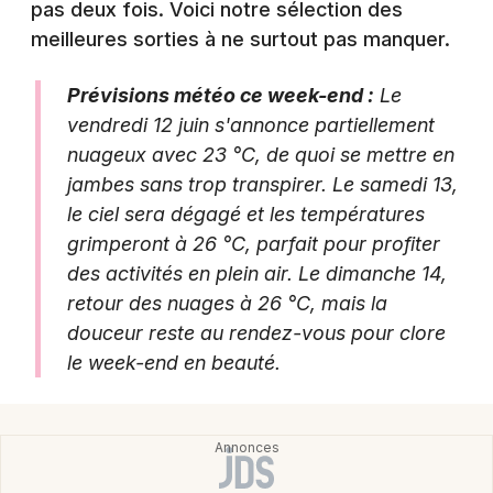
pas deux fois. Voici notre sélection des
Agenda en Auvergne-Rhône-Alpes
meilleures sorties à ne surtout pas manquer.
Prévisions météo ce week-end :
Le
vendredi 12 juin s'annonce partiellement
nuageux avec 23 °C, de quoi se mettre en
Newsletter des sorties
jambes sans trop transpirer. Le samedi 13,
Artistes en tournée
le ciel sera dégagé et les températures
grimperont à 26 °C, parfait pour profiter
Actus à Annecy
des activités en plein air. Le dimanche 14,
retour des nuages à 26 °C, mais la
Magazine à Annecy
douceur reste au rendez-vous pour clore
le week-end en beauté.