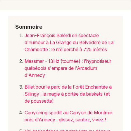
Choisir mes départements
74 - Haute-Savoie
Sommaire
Jean-François Balerdi en spectacle
d'humour à La Grange du Belvédère de La
Mon email
Chambotte : le rire perché à 725 mètres
Messmer - 13Hz (tournée) : l'hypnotiseur
Je m'abonne
québécois s'empare de l'Arcadium
d'Annecy
Billet pour le parc de la Forêt Enchantée à
Sillingy : la magie à portée de baskets (et
de poussette)
Canyoning sportif au Canyon de Montmin
près d'Annecy : glissez, sautez, vivez !