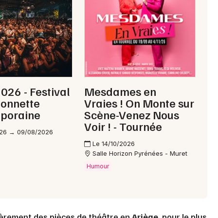
Mon email
Je m'abonne
26 - Festival
Mesdames en
ionnette
Vraies ! On Monte sur
poraine
Scène-Venez Nous
Voir ! - Tournée
26 → 09/08/2026
Le 14/10/2026
Salle Horizon Pyrénées - Muret
Humour
ièrement des pièces de théâtre en
Ariège
, pour le plus