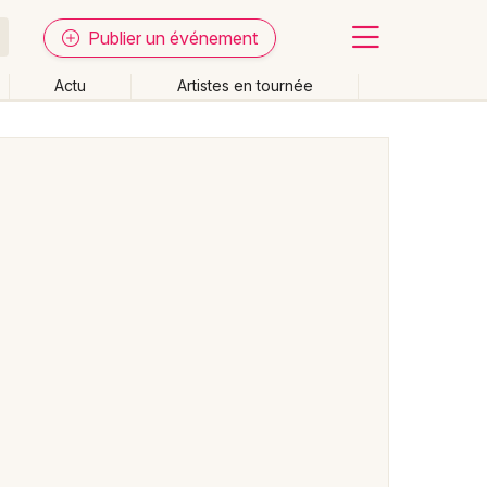
Publier un événement
Actu
Artistes en tournée
Fermer
Effacer les dates
week-end
Autre