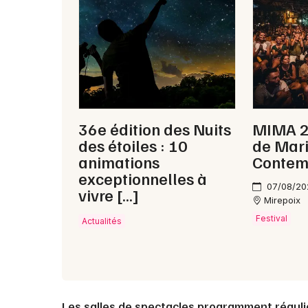
36e édition des Nuits
MIMA 20
des étoiles : 10
de Mar
animations
Contem
exceptionnelles à
07/08/20
vivre […]
Mirepoix
Festival
Actualités
Les salles de spectacles programment régul