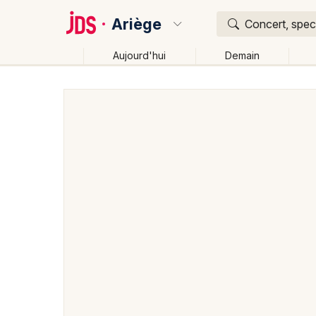
Ariège
Concert, spect
Aujourd'hui
Demain
Quoi ?
Où ?
Ariège (09)
Midi-Pyrénées
Partout
Près de mo