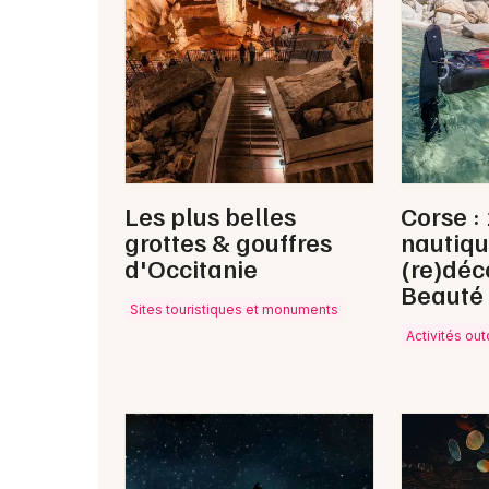
Les plus belles
Corse : 
grottes & gouffres
nautiqu
d'Occitanie
(re)déco
Beauté
Sites touristiques et monuments
Activités ou