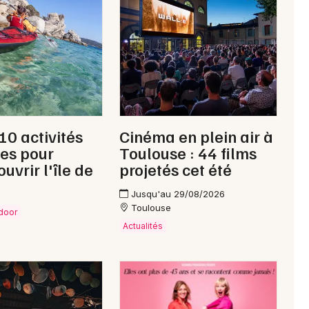
Newsletter des sorties
Artistes en tournée
Actus en Ariège
10 activités
Cinéma en plein air à
Magazine en Ariège
es pour
Toulouse : 44 films
uvrir l'île de
projetés cet été
Jusqu'au 29/08/2026
Toulouse
tdoor
Actualités
Choisir mes départements
09 - Ariège