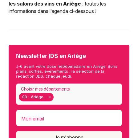
les salons des vins en
Ariège
: toutes les
informations dans l’agenda ci-dessous !
Newsletter JDS en Ariège
J-6 avant votre dose hebdomadaire en Ariège. Bons
plans, sorties, événements : la sélection de la
rédaction JDS, chaque jeudi.
Choisir mes départements
09 - Ariège
Mon email
Je m'abonne