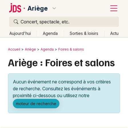
Ariège
Concert, spectacle, etc.
Quoi ?
Fermer
Aujourd'hui
Agenda
Sorties & loisirs
Actu
Où ?
Retour
Publier un événement
Accueil
Ariège
Agenda
Foires & salons
Ariège (09)
Midi-Pyrénées
Partout
Près de moi
Ariège : Foires et salons
Bordeaux
Changer de lieu
Colmar
Quand ?
Effacer les dates
Aucun événement ne correspond à vos critères
Lille
Grands événements
Aujourd'hui
Demain
Ce week-end
Autre
de recherche. Consultez les événéments à
Lyon
proximité ci-dessous ou utilisez notre
Activité & Expérience
moteur de recherche
Marseille
Manifestations
Mulhouse
Foires & salons