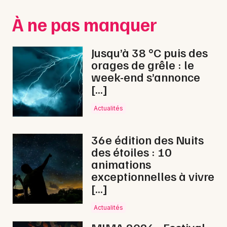
Montpellier
À ne pas manquer
Spectacles
Nantes
Concerts
Nice
Jusqu’à 38 °C puis des
orages de grêle : le
Paris
Sports
week-end s’annonce
[…]
Strasbourg
Soirées
Toulouse
Actualités
Sorties famille
Toutes les villes
36e édition des Nuits
Expos
des étoiles : 10
animations
Sorties & loisirs
exceptionnelles à vivre
[…]
Foires en Midi-Pyrénées
Actualités
Foires en Occitanie