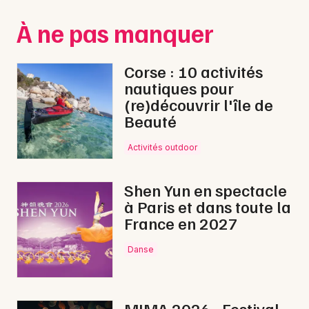
Montpellier
À ne pas manquer
Spectacles
Nantes
Concerts
Nice
Corse : 10 activités
nautiques pour
Paris
Sports
(re)découvrir l'île de
Beauté
Strasbourg
Soirées
Toulouse
Activités outdoor
Sorties famille
Toutes les villes
Shen Yun en spectacle
Expos
à Paris et dans toute la
France en 2027
Sorties & loisirs
Danse
Nature en Midi-Pyrénées
Nature en Occitanie
MIMA 2026 - Festival