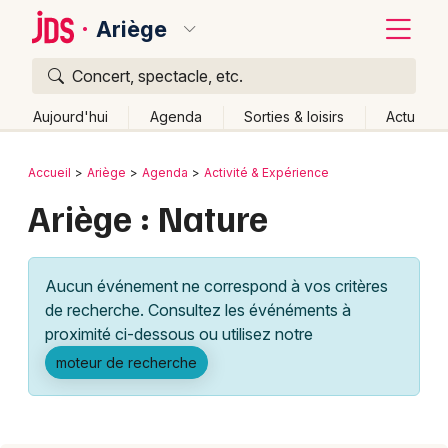
Ariège
Concert, spectacle, etc.
Quoi ?
Fermer
Aujourd'hui
Agenda
Sorties & loisirs
Actu
Où ?
Retour
Publier un événement
Accueil
Ariège
Agenda
Activité & Expérience
Ariège (09)
Midi-Pyrénées
Partout
Près de moi
Ariège : Nature
Bordeaux
Changer de lieu
Colmar
Quand ?
Effacer les dates
Aucun événement ne correspond à vos critères
Lille
Grands événements
Aujourd'hui
Demain
Ce week-end
Autre
de recherche. Consultez les événéments à
Lyon
proximité ci-dessous ou utilisez notre
Activité & Expérience
moteur de recherche
Marseille
Manifestations
Mulhouse
Foires & salons