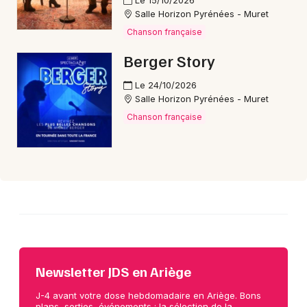
Le 15/10/2026
Choisir mes départements
Salle Horizon Pyrénées - Muret
09 - Ariège
Chanson française
Berger Story
Mon email
Le 24/10/2026
Salle Horizon Pyrénées - Muret
Je m'abonne
Chanson française
Newsletter JDS en Ariège
J-4 avant votre dose hebdomadaire en Ariège. Bons
plans, sorties, événements : la sélection de la