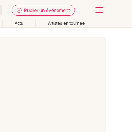
Publier un événement
Actu
Artistes en tournée
Fermer
Effacer les dates
week-end
Autre