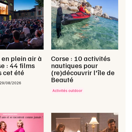
Newsletter des sorties
Artistes en tournée
Actus en Ariège
en plein air à
Corse : 10 activités
Magazine en Ariège
e : 44 films
nautiques pour
s cet été
(re)découvrir l'île de
Beauté
 29/08/2026
Activités outdoor
Choisir mes départements
09 - Ariège