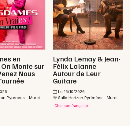
Mon email
Je m'abonne
mes en
Lynda Lemay & Jean-
! On Monte sur
Félix Lalanne -
Venez Nous
Autour de Leur
 Tournée
Guitare
2026
Le 15/10/2026
izon Pyrénées - Muret
Salle Horizon Pyrénées - Muret
Chanson française