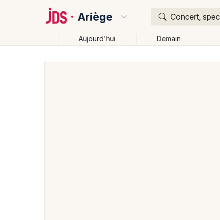
Ariège
Concert, spect
Aujourd'hui
Demain
Quoi ?
Où ?
Ariège (09)
Midi-Pyrénées
Partout
Près de mo