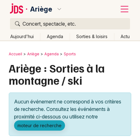
Ariège
Concert, spectacle, etc.
Quoi ?
Fermer
Aujourd'hui
Agenda
Sorties & loisirs
Actu
Où ?
Retour
Publier un événement
Accueil
Ariège
Agenda
Sports
Ariège (09)
Midi-Pyrénées
Partout
Près de moi
Ariège : Sorties à la
Bordeaux
Changer de lieu
montagne / ski
Colmar
Quand ?
Effacer les dates
Lille
Grands événements
Aujourd'hui
Demain
Ce week-end
Autre
Aucun événement ne correspond à vos critères
Lyon
Activité & Expérience
de recherche. Consultez les événéments à
proximité ci-dessous ou utilisez notre
Marseille
Manifestations
moteur de recherche
Mulhouse
Foires & salons