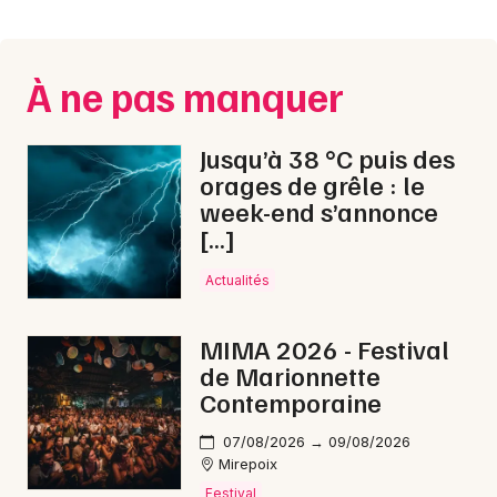
Montpellier
Spectacles
Nantes
À ne pas manquer
Concerts
Nice
Paris
Sports
Jusqu’à 38 °C puis des
orages de grêle : le
Strasbourg
Soirées
week-end s’annonce
[…]
Toulouse
Sorties famille
Toutes les villes
Actualités
Expos
MIMA 2026 - Festival
Sorties & loisirs
de Marionnette
Contemporaine
Montagne en Midi-Pyrénées
07/08/2026 → 09/08/2026
Mirepoix
Montagne en Occitanie
Festival