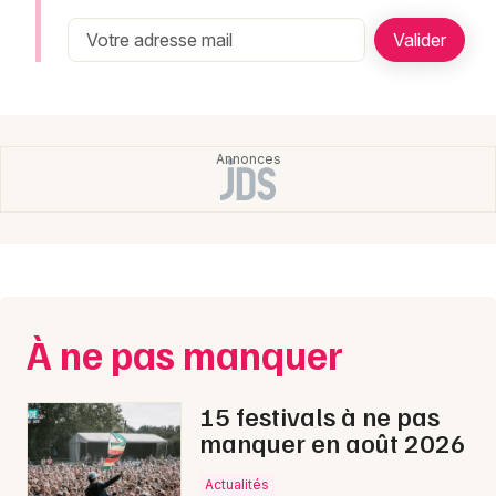
Montpellier
Spectacles
Nantes
Concerts
Nice
Paris
Sports
Strasbourg
Soirées
Toulouse
Sorties famille
Toutes les villes
Expos
À ne pas manquer
Sorties & loisirs
15 festivals à ne pas
manquer en août 2026
Actualités