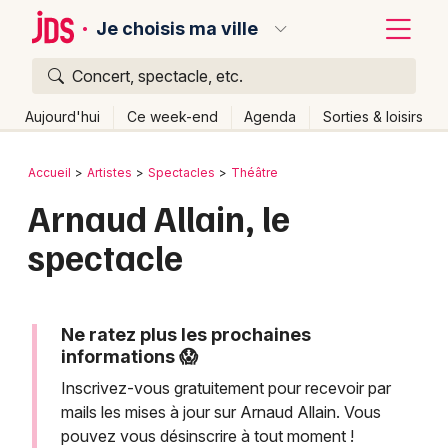
Je choisis ma ville
Concert, spectacle, etc.
Quoi ?
Fermer
Aujourd'hui
Ce week-end
Agenda
Sorties & loisirs
Où ?
Retour
Publier un événement
Accueil
Artistes
Spectacles
Théâtre
Partout
Près de moi
Changer de lieu
Arnaud Allain, le
Bordeaux
Quand ?
Effacer les dates
spectacle
Colmar
Aujourd'hui
Demain
Ce week-end
Autre
Lille
Grands événements
Lyon
Ne ratez plus les prochaines
Activité & Expérience
informations 😱
Marseille
Inscrivez-vous gratuitement pour recevoir par
Manifestations
mails les mises à jour sur Arnaud Allain. Vous
Mulhouse
pouvez vous désinscrire à tout moment !
Foires & salons