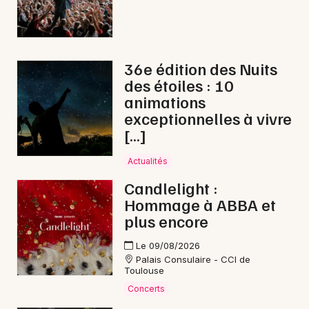
Newsletter des sorties
Artistes en tournée
36e édition des Nuits
Actualités
des étoiles : 10
animations
Magazine
exceptionnelles à vivre
[…]
Actualités
Candlelight :
Hommage à ABBA et
plus encore
Le 09/08/2026
Choisir mes départements
Palais Consulaire - CCI de
Toulouse
Concerts