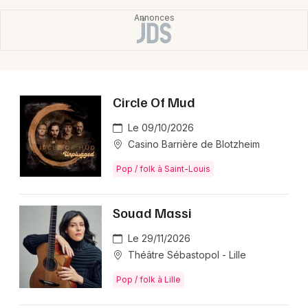
Popup! (75), le 22/11/2025.
🎶 Quoi avoir entendu pendant le concert d’Arny
Margret ?
Le live avait mis en avant un folk intimiste mêlé de pop
Circle Of Mud
rock et d’alt-folk nordique, avec les titres de son
deuxième album I Miss You, I Do (mars 2025) et de sa
Le 09/10/2026
version augmentée The Sjáumst Edition, pour une
Casino Barrière de Blotzheim
atmosphère poétique et mélodique.
Pop / folk à Saint-Louis
Souad Massi
Le 29/11/2026
Théâtre Sébastopol - Lille
Pop / folk à Lille