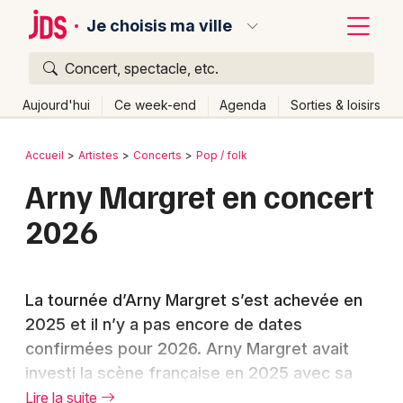
Je choisis ma ville
Concert, spectacle, etc.
Quoi ?
Fermer
Aujourd'hui
Ce week-end
Agenda
Sorties & loisirs
Où ?
Retour
Publier un événement
Accueil
Artistes
Concerts
Pop / folk
Partout
Près de moi
Changer de lieu
Arny Margret en concert
Bordeaux
Quand ?
Effacer les dates
2026
Colmar
Aujourd'hui
Demain
Ce week-end
Autre
Lille
Grands événements
La tournée d’Arny Margret s’est achevée en
Lyon
Activité & Expérience
2025 et il n’y a pas encore de dates
Marseille
confirmées pour 2026. Arny Margret avait
Manifestations
investi la scène française en 2025 avec sa
Mulhouse
Foires & salons
poésie musicale captivante venue d’Islande.
Lire la suite