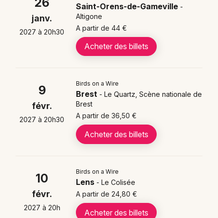
Vincent de Paul - Clichy (92)
26
Saint-Orens-de-Gameville
-
Birds on a Wire le 26/01/2027 - Altigone - Saint-
Altigone
janv.
Orens-de-Gameville (31)
A partir de 44 €
2027 à 20h30
Birds on a Wire le 09/02/2027 - Le Quartz, Scène
Acheter des billets
nationale de Brest (29)
Birds on a Wire le 10/02/2027 - Le Colisée - Lens
(62)
Birds on a Wire
9
Birds on a Wire le 26/02/2027 - Théâtre Jacques
Brest
- Le Quartz, Scène nationale de
Prévert - Aulnay-sous-Bois (93)
Brest
févr.
Birds on a Wire le 09/04/2027 - Château Rouge -
A partir de 36,50 €
2027 à 20h30
Annemasse (74)
Acheter des billets
Billetterie pour les
Birds on a Wire
concerts de Birds on a
10
Lens
- Le Colisée
Wire
févr.
A partir de 24,80 €
2027 à 20h
Acheter des billets
Le duo attire un public fidèle grâce à son