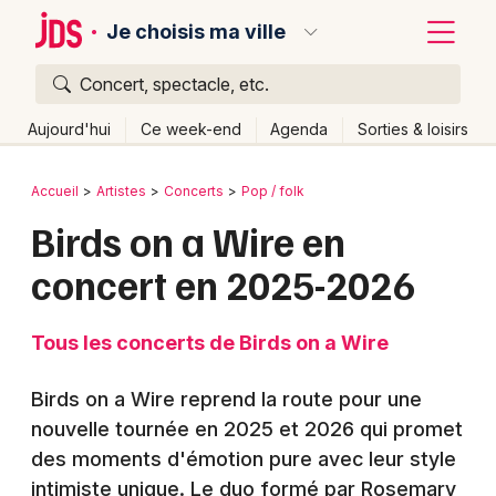
Je choisis ma ville
Concert, spectacle, etc.
Quoi ?
Fermer
Aujourd'hui
Ce week-end
Agenda
Sorties & loisirs
Où ?
Retour
Publier un événement
Accueil
Artistes
Concerts
Pop / folk
Partout
Près de moi
Changer de lieu
Birds on a Wire en
Bordeaux
Quand ?
Effacer les dates
concert en 2025-2026
Colmar
Aujourd'hui
Demain
Ce week-end
Autre
Lille
Grands événements
Tous les concerts de Birds on a Wire
Lyon
Activité & Expérience
Birds on a Wire reprend la route pour une
Marseille
nouvelle tournée en 2025 et 2026 qui promet
Manifestations
des moments d'émotion pure avec leur style
Mulhouse
Foires & salons
intimiste unique. Le duo formé par Rosemary