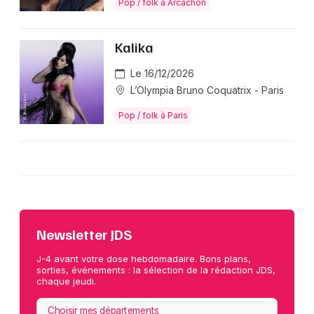
Pop / folk à Arcachon
Kalika
Le 16/12/2026
L’Olympia Bruno Coquatrix - Paris
Pop / folk à Paris
Newsletter JDS
J-4 avant votre dose hebdomadaire. Bons plans,
sorties, événements : la sélection de la rédaction JDS,
chaque jeudi.
Choisir mes départements