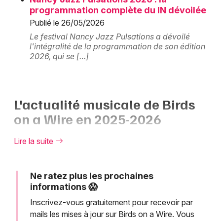
Newsletter des sorties
programmation complète du IN dévoilée
Publié le 26/05/2026
Artistes en tournée
Le festival Nancy Jazz Pulsations a dévoilé
l'intégralité de la programmation de son édition
Actualités
2026, qui se […]
Magazine
L'actualité musicale de Birds
on a Wire en 2025-2026
Birds on a Wire poursuit son parcours artistique avec
Lire la suite
une
programmation dans plusieurs festivals
français
pour 2025. Le duo continue d'explorer son
univers musical unique en proposant des concerts
Ne ratez plus les prochaines
Choisir mes départements
informations 😱
intimistes qui mettent en valeur leur complicité
artistique exceptionnelle.
Inscrivez-vous gratuitement pour recevoir par
mails les mises à jour sur Birds on a Wire. Vous