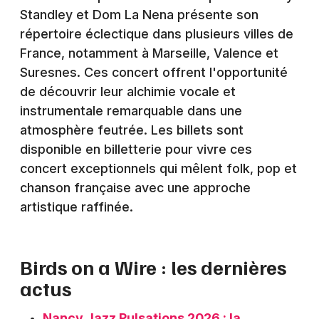
Montpellier
Standley et Dom La Nena présente son
Spectacles
répertoire éclectique dans plusieurs villes de
Nantes
France, notamment à Marseille, Valence et
Concerts
Nice
Suresnes. Ces concert offrent l'opportunité
de découvrir leur alchimie vocale et
Paris
Sports
instrumentale remarquable dans une
Strasbourg
atmosphère feutrée. Les billets sont
Soirées
disponible en billetterie pour vivre ces
Toulouse
Sorties famille
concert exceptionnels qui mêlent folk, pop et
Toutes les villes
chanson française avec une approche
Expos
artistique raffinée.
Sorties & loisirs
Birds on a Wire : les dernières
actus
Nancy Jazz Pulsations 2026 : la