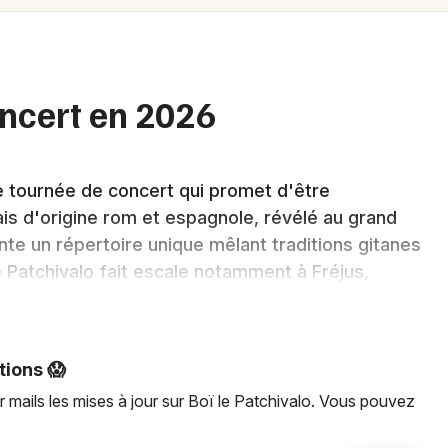
Spectacles
Mulhouse
Concerts
Montpellier
Nantes
Sports
oncert en 2026
Nice
Soirées
Paris
ne tournée de concert qui promet d'être
Sorties famille
Strasbourg
ais d'origine rom et espagnole, révélé au grand
Expos
nte un répertoire unique mêlant traditions gitanes
Toulouse
e Patchivalo fait escale notamment à Fréjus,
Sorties & loisirs
ouvrir son univers musical inspiré de ses
Toutes les villes
e représentation sont désormais disponibles à la
tions 😱
 mails les mises à jour sur Boï le Patchivalo. Vous pouvez
Newsletter des sorties
lation artistique en tournée