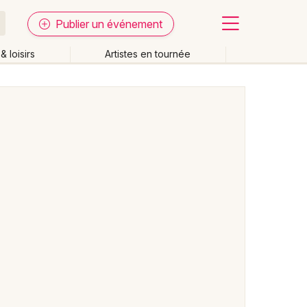
Publier un événement
& loisirs
Artistes en tournée
Fermer
Effacer les dates
week-end
Autre