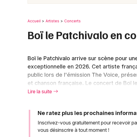
Accueil
Artistes
Concerts
Boï le Patchivalo en c
Boï le Patchivalo arrive sur scène pour u
exceptionnelle en 2026. Cet artiste franç
public lors de l'émission The Voice, prése
et chanson française. Le concert de Boï l
offrant aux spectateurs l'occasion de déc
Lire la suite
voyages. Les billets pour assister à cett
réservation.
Ne ratez plus les prochaines informa
Inscrivez-vous gratuitement pour recevoir par
vous désinscrire à tout moment !
Boï le Patchivalo : une révé