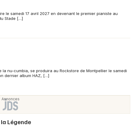
sion de sa culture rom et espagnole révélée dans The Voice.
ire le samedi 17 avril 2027 en devenant le premier pianiste au
du Stade […]
e la nu-cumbia, se produira au Rockstore de Montpellier le samedi
on dernier album HAZ, […]
e la Légende