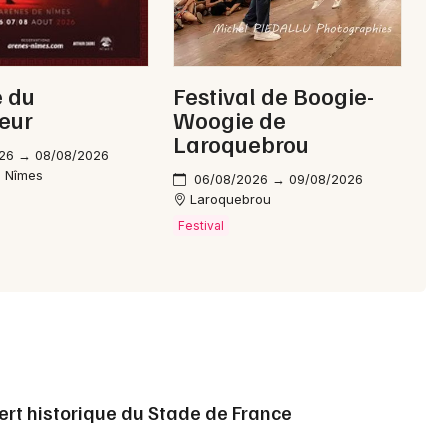
née en 2026 comme
Vega Trails
,
JeanneTo
ou encore
Chiloo
les variés pour enrichir votre agenda culturel.
e du
Festival de Boogie-
eur
Woogie de
Laroquebrou
26 → 08/08/2026
oncert en 2026 ?
e Nîmes
06/08/2026 → 09/08/2026
Laroquebrou
026, dans le cadre de sa tournée 2026.
Festival
atchivalo et à partir de quel prix ?
ponibles à la réservation à partir de 17 €.
étape annoncée de sa tournée.
chivalo ?
ert historique du Stade de France
itions gitanes et chanson française, avec des compositions