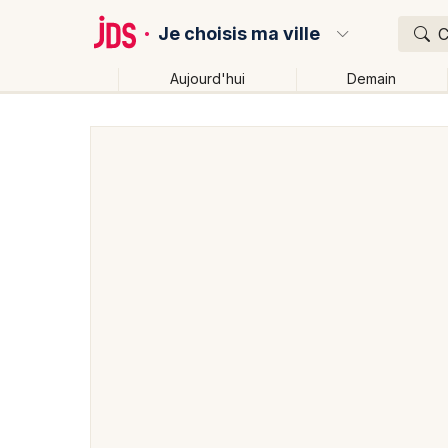
Je choisis ma ville
C
Aujourd'hui
Demain
Quoi ?
Où ?
Partout
Près de moi
Changer de lieu