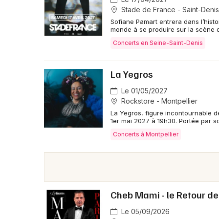
multilingues inspirées de ses voyages et l’expres
Stade de France - Saint-Denis
Sofiane Pamart entrera dans l’histo
monde à se produire sur la scène 
Concerts en Seine-Saint-Denis
La Yegros
Le 01/05/2027
Rockstore - Montpellier
La Yegros, figure incontournable d
1er mai 2027 à 19h30. Portée par s
Concerts à Montpellier
Cheb Mami - le Retour d
Le 05/09/2026