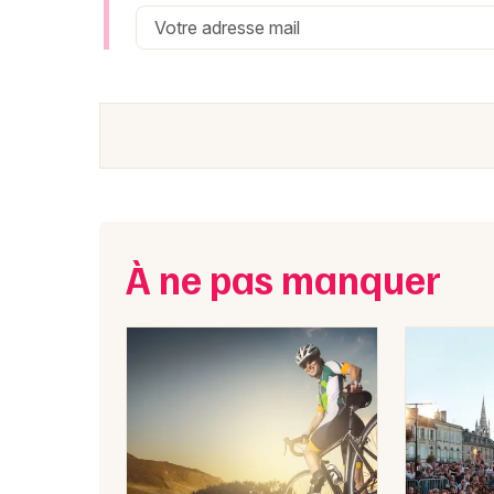
Boï le Patchivalo développe actuellement sa carri
mars 2025
. Cette exposition médiatique inédite 
public élargi, transformant sa visibilité artistique à
L'artiste présente désormais ses
compositions m
tournée qui met en avant son style unique. Sa musi
l'empreinte des horizons lointains qu'il a découvert
À ne pas manquer
Où voir Boï le Patchivalo en
Boï le Patchivalo
se produit sur scène pour prés
Boï le Patchivalo le 09/05/2026 - Théâtre le
Boï le Patchivalo le 30/05/2026 - Théâtre d
Billetterie pour les conce