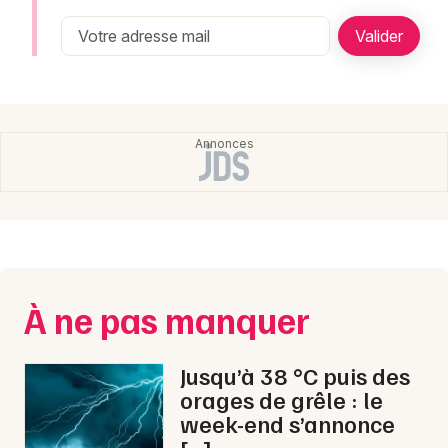
Montpellier
Spectacles
Nantes
Concerts
Nice
Paris
Sports
Strasbourg
Soirées
Toulouse
Sorties famille
Toutes les villes
Expos
À ne pas manquer
Sorties & loisirs
Jusqu’à 38 °C puis des
orages de grêle : le
week-end s’annonce
[…]