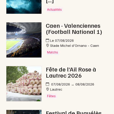
Newsletter des sorties
Actualités
Artistes en tournée
Caen - Valenciennes
Actualités
(Football National 1)
Magazine
Le 07/08/2026
Stade Michel d'Ornano - Caen
Matchs
Fête de l’Ail Rose à
Lautrec 2026
07/08/2026 → 08/08/2026
Lautrec
Choisir mes départements
Fêtes
Festival de Buguélès