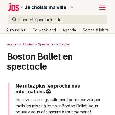
Je choisis ma ville
Concert, spectacle, etc.
Quoi ?
Fermer
Aujourd'hui
Ce week-end
Agenda
Sorties & loisirs
Où ?
Retour
Publier un événement
Accueil
Artistes
Spectacles
Danse
Partout
Près de moi
Changer de lieu
Boston Ballet en
Bordeaux
Quand ?
Effacer les dates
spectacle
Colmar
Aujourd'hui
Demain
Ce week-end
Autre
Lille
Grands événements
Lyon
Ne ratez plus les prochaines
Activité & Expérience
informations 😱
Marseille
Inscrivez-vous gratuitement pour recevoir par
Manifestations
mails les mises à jour sur Boston Ballet. Vous
Mulhouse
pouvez vous désinscrire à tout moment !
Foires & salons