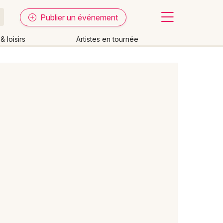
Publier un événement
& loisirs
Artistes en tournée
Fermer
Effacer les dates
week-end
Autre