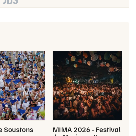
Artistes en tournée
Actualités
Magazine
Choisir mes départements
e Soustons
MIMA 2026 - Festival
Mon email