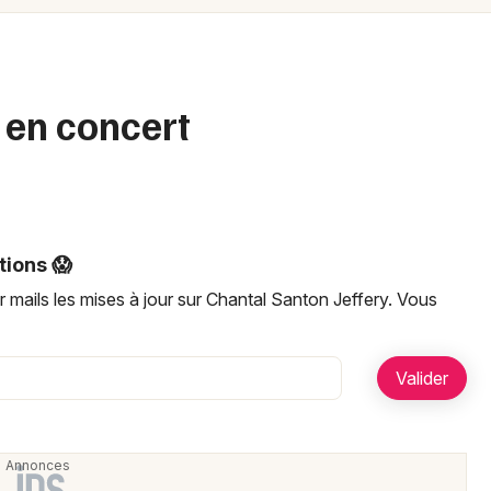
Spectacles
Mulhouse
Concerts
Montpellier
Nantes
Sports
 en concert
Nice
Soirées
Paris
Sorties famille
Strasbourg
tions 😱
Expos
Toulouse
 mails les mises à jour sur Chantal Santon Jeffery. Vous
Sorties & loisirs
Toutes les villes
Newsletter des sorties