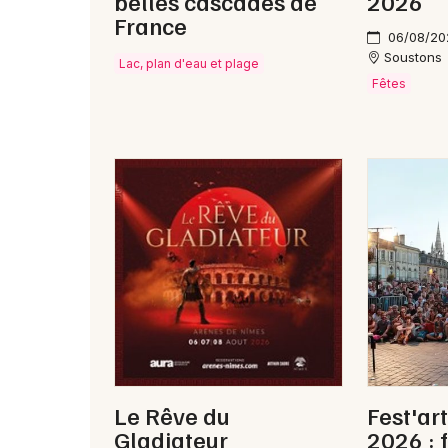
belles cascades de
2026
France
06/08/20
Soustons
Lac, plan d'eau et plage
Fêtes
Le Rêve du
Fest'ar
Gladiateur
2026 : 