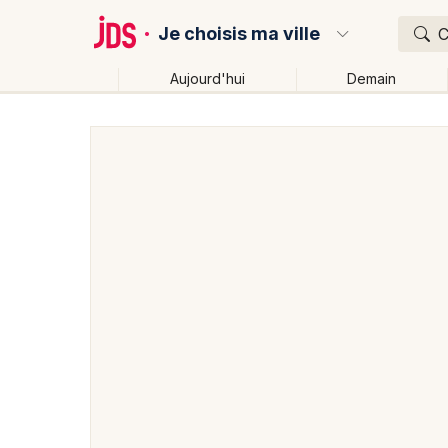
Je choisis ma ville
C
Aujourd'hui
Demain
Quoi ?
Où ?
Partout
Près de moi
Changer de lieu