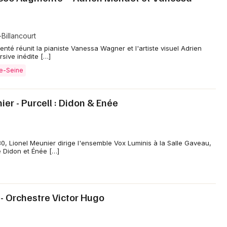
Billancourt
nté réunit la pianiste Vanessa Wagner et l'artiste visuel Adrien
ive inédite […]
de-Seine
ier - Purcell : Didon & Enée
0, Lionel Meunier dirige l'ensemble Vox Luminis à la Salle Gaveau,
e Didon et Énée […]
i - Orchestre Victor Hugo