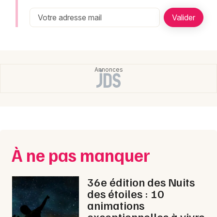
Montpellier
Spectacles
Nantes
Concerts
Nice
Paris
Sports
Strasbourg
Soirées
Toulouse
Sorties famille
Toutes les villes
Expos
À ne pas manquer
Sorties & loisirs
36e édition des Nuits
des étoiles : 10
animations
exceptionnelles à vivre