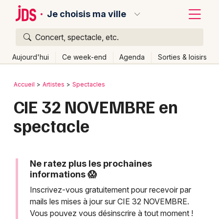
Je choisis ma ville
Concert, spectacle, etc.
Quoi ?
Fermer
Aujourd'hui
Ce week-end
Agenda
Sorties & loisirs
Où ?
Retour
Publier un événement
Accueil
Artistes
Spectacles
Partout
Près de moi
Changer de lieu
CIE 32 NOVEMBRE en
Bordeaux
Quand ?
Effacer les dates
spectacle
Colmar
Aujourd'hui
Demain
Ce week-end
Autre
Lille
Grands événements
Lyon
Ne ratez plus les prochaines
Activité & Expérience
informations 😱
Marseille
Inscrivez-vous gratuitement pour recevoir par
Manifestations
mails les mises à jour sur CIE 32 NOVEMBRE.
Mulhouse
Vous pouvez vous désinscrire à tout moment !
Foires & salons