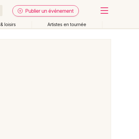
Publier un événement
& loisirs
Artistes en tournée
Fermer
Effacer les dates
week-end
Autre