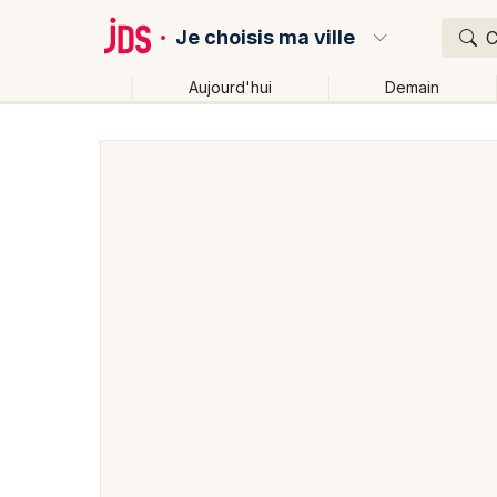
Je choisis ma ville
C
Aujourd'hui
Demain
Quoi ?
Où ?
Partout
Près de moi
Changer de lieu