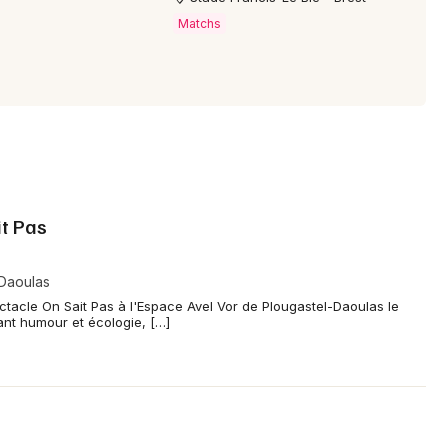
Matchs
it Pas
-Daoulas
tacle On Sait Pas à l'Espace Avel Vor de Plougastel-Daoulas le
nt humour et écologie, […]