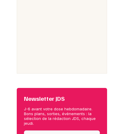
Newsletter JDS
J-6 avant votre dose hebdomadaire.
Bons plans, sorties, événements : la
sélection de la rédaction JDS, chaque
jeudi.