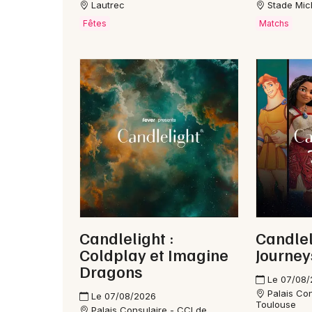
Lautrec
Stade Mic
Fêtes
Matchs
Candlelight :
Candlel
Coldplay et Imagine
Journey
Dragons
Le 07/08
Palais Co
Le 07/08/2026
Toulouse
Palais Consulaire - CCI de