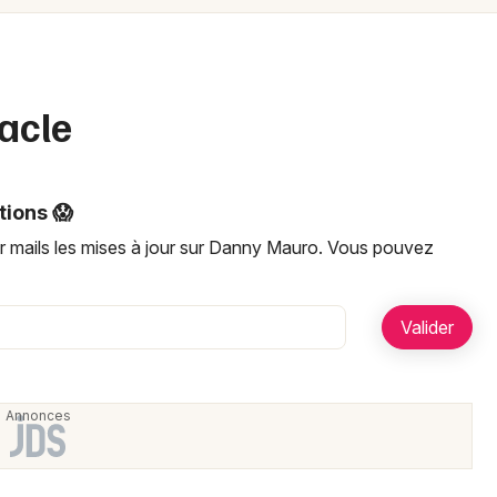
Spectacles
Mulhouse
Concerts
Montpellier
Nantes
Sports
acle
Nice
Soirées
Paris
tions 😱
Sorties famille
Strasbourg
r mails les mises à jour sur Danny Mauro. Vous pouvez
Expos
Toulouse
Sorties & loisirs
Toutes les villes
Newsletter des sorties