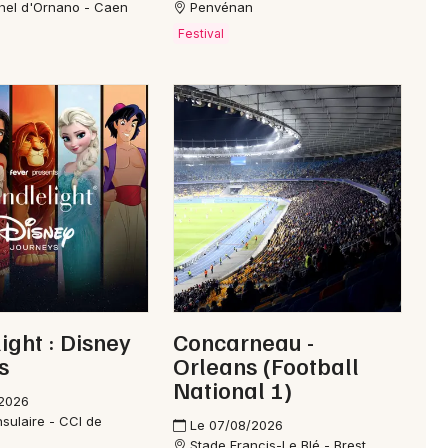
hel d'Ornano - Caen
Penvénan
Je m'abonne
Festival
ight : Disney
Concarneau -
s
Orleans (Football
National 1)
/2026
nsulaire - CCI de
Le 07/08/2026
Stade Francis-Le Blé - Brest