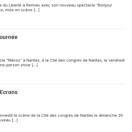
ène du Liberté à Rennes avec son nouveau spectacle "Bonjour
te, mise en scène […]
Tournée
le "Mérou" à Nantes, à la Cité des congrès de Nantes, le vendredi
one-person show […]
 Ecrans
nvestit la scène de la Cité des congrès de Nantes le dimanche 20
uveau […]