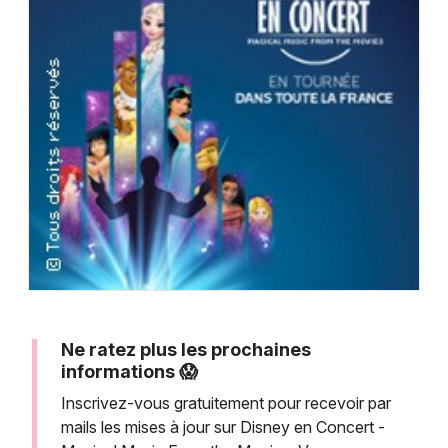
Montpellier
Spectacles
Nantes
Concerts
Nice
Paris
Sports
Strasbourg
Soirées
Toulouse
Sorties famille
Toutes les villes
Expos
Sorties & loisirs
Ne ratez plus les prochaines
informations 😱
Inscrivez-vous gratuitement pour recevoir par
mails les mises à jour sur Disney en Concert -