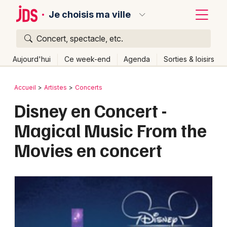
Je choisis ma ville
Concert, spectacle, etc.
Quoi ?
Fermer
Aujourd'hui
Ce week-end
Agenda
Sorties & loisirs
Où ?
Retour
Publier un événement
Accueil
Artistes
Concerts
Partout
Près de moi
Changer de lieu
Disney en Concert -
Bordeaux
Quand ?
Effacer les dates
Magical Music From the
Colmar
Aujourd'hui
Demain
Ce week-end
Autre
Movies en concert
Lille
Grands événements
Lyon
Activité & Expérience
Marseille
Manifestations
Mulhouse
Foires & salons