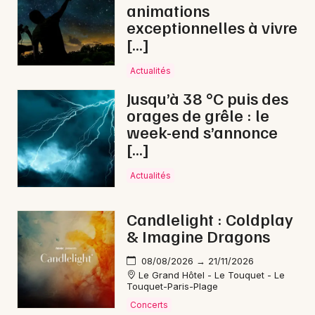
Mon email
animations
exceptionnelles à vivre
[…]
Je m'abonne
Actualités
Jusqu’à 38 °C puis des
orages de grêle : le
week-end s’annonce
[…]
Actualités
Candlelight : Coldplay
& Imagine Dragons
08/08/2026 → 21/11/2026
Le Grand Hôtel - Le Touquet - Le
Touquet-Paris-Plage
Concerts