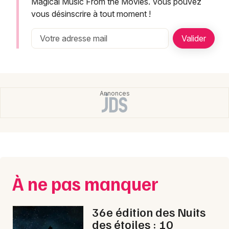
Newsletter des sorties
Magical Music From the Movies. Vous pouvez
vous désinscrire à tout moment !
Artistes en tournée
Actualités
Magazine
À ne pas manquer
Choisir mes départements
36e édition des Nuits
des étoiles : 10