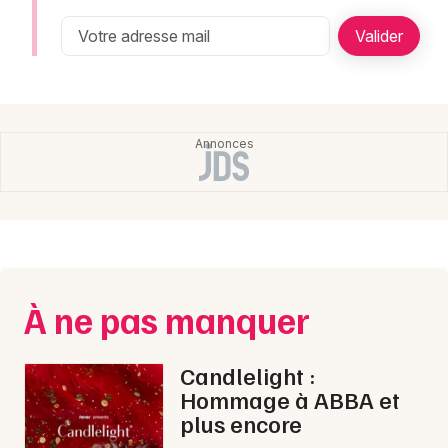
Montpellier
Spectacles
Nantes
Concerts
Nice
Paris
Sports
Strasbourg
Soirées
Toulouse
Sorties famille
Toutes les villes
Expos
À ne pas manquer
Sorties & loisirs
Candlelight :
Hommage à ABBA et
plus encore