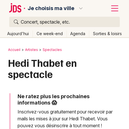
Je choisis ma ville
Concert, spectacle, etc.
Quoi ?
Fermer
Aujourd'hui
Ce week-end
Agenda
Sorties & loisirs
Où ?
Retour
Publier un événement
Accueil
Artistes
Spectacles
Partout
Près de moi
Changer de lieu
Hedi Thabet en
Bordeaux
Quand ?
Effacer les dates
spectacle
Colmar
Aujourd'hui
Demain
Ce week-end
Autre
Lille
Grands événements
Lyon
Ne ratez plus les prochaines
Activité & Expérience
informations 😱
Marseille
Inscrivez-vous gratuitement pour recevoir par
Manifestations
mails les mises à jour sur Hedi Thabet. Vous
Mulhouse
pouvez vous désinscrire à tout moment !
Foires & salons