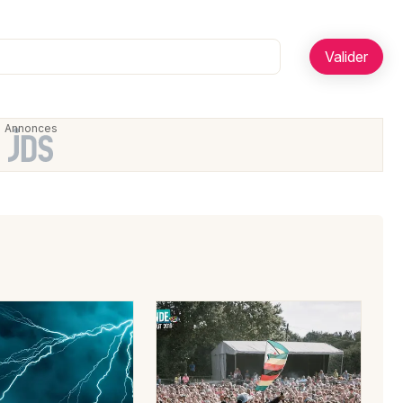
Artistes en tournée
Actualités
Magazine
Choisir mes départements
Mon email