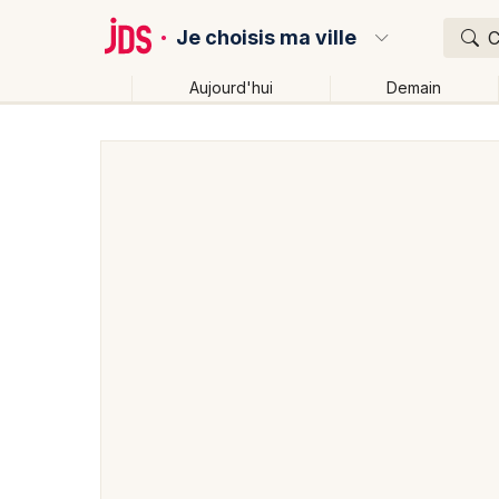
Je choisis ma ville
C
Aujourd'hui
Demain
Quoi ?
Où ?
Partout
Près de moi
Changer de lieu