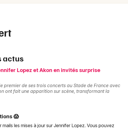
Spectacles
Mulhouse
Concerts
Montpellier
Nantes
Sports
ert
Nice
Soirées
Paris
Sorties famille
s actus
Strasbourg
Expos
nnifer Lopez et Akon en invités surprise
Toulouse
Sorties & loisirs
Toutes les villes
 le premier de ses trois concerts au Stade de France avec
 ont fait une apparition sur scène, transformant la
tions 😱
Newsletter des sorties
r mails les mises à jour sur Jennifer Lopez. Vous pouvez