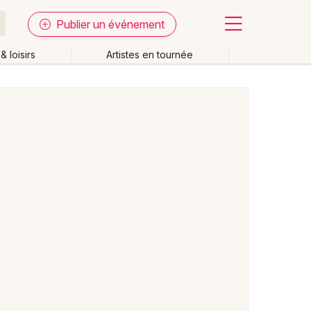
Publier un événement
& loisirs
Artistes en tournée
Fermer
Effacer les dates
week-end
Autre