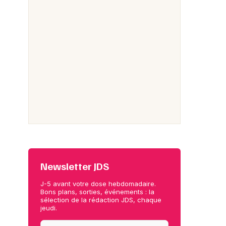
Newsletter JDS
J-5 avant votre dose hebdomadaire.
Bons plans, sorties, événements : la
sélection de la rédaction JDS, chaque
jeudi.