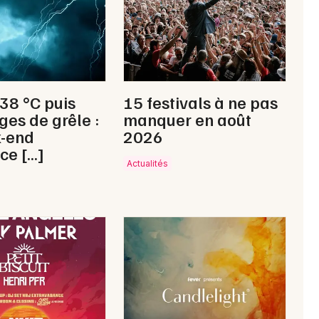
Je m'abonne
 38 °C puis
15 festivals à ne pas
ges de grêle :
manquer en août
k-end
2026
ce […]
Actualités