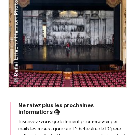
Montpellier
Spectacles
Nantes
Concerts
Nice
Paris
Sports
Strasbourg
Soirées
Toulouse
Sorties famille
Toutes les villes
Expos
Sorties & loisirs
Ne ratez plus les prochaines
informations 😱
Inscrivez-vous gratuitement pour recevoir par
mails les mises à jour sur L'Orchestre de l'Opéra