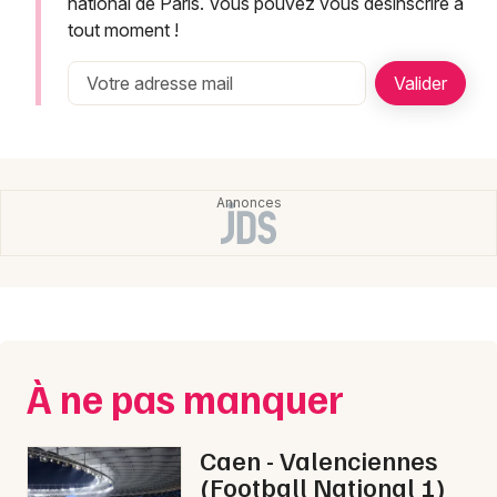
Newsletter des sorties
national de Paris. Vous pouvez vous désinscrire à
tout moment !
Artistes en tournée
Actualités
Magazine
À ne pas manquer
Choisir mes départements
Caen - Valenciennes
(Football National 1)