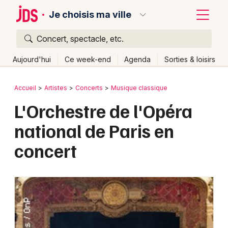
Je choisis ma ville
Concert, spectacle, etc.
Quoi ?
Fermer
Aujourd'hui
Ce week-end
Agenda
Sorties & loisirs
Où ?
Retour
Publier un événement
Accueil
Artistes
Concerts
Musique classique
Partout
Près de moi
Changer de lieu
L'Orchestre de l'Opéra
Bordeaux
Quand ?
Effacer les dates
national de Paris en
Colmar
Aujourd'hui
Demain
Ce week-end
Autre
concert
Lille
Grands événements
Lyon
Activité & Expérience
Marseille
Manifestations
Mulhouse
Foires & salons