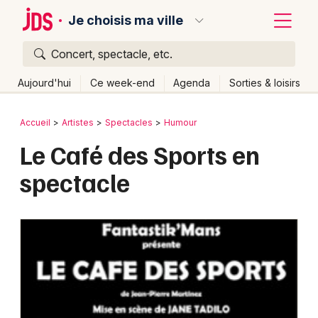
Je choisis ma ville
Concert, spectacle, etc.
Quoi ?
Fermer
Aujourd'hui
Ce week-end
Agenda
Sorties & loisirs
Où ?
Retour
Publier un événement
Accueil
Artistes
Spectacles
Humour
Partout
Près de moi
Changer de lieu
Le Café des Sports en
Bordeaux
Quand ?
Effacer les dates
spectacle
Colmar
Aujourd'hui
Demain
Ce week-end
Autre
Lille
Grands événements
Lyon
Activité & Expérience
Marseille
Manifestations
Mulhouse
Foires & salons