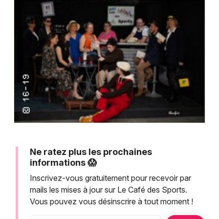
Montpellier
Spectacles
Nantes
Concerts
Nice
Paris
Sports
Strasbourg
Soirées
Toulouse
Sorties famille
Toutes les villes
Expos
Ne ratez plus les prochaines
Sorties & loisirs
informations 😱
Inscrivez-vous gratuitement pour recevoir par
mails les mises à jour sur Le Café des Sports.
Vous pouvez vous désinscrire à tout moment !