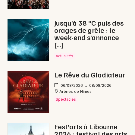
Mon email
Je m'abonne
Jusqu’à 38 °C puis des
orages de grêle : le
week-end s’annonce
[…]
Actualités
Le Rêve du Gladiateur
06/08/2026 → 08/08/2026
Arènes de Nîmes
Spectacles
Fest'arts à Libourne
2026 : festival des arts