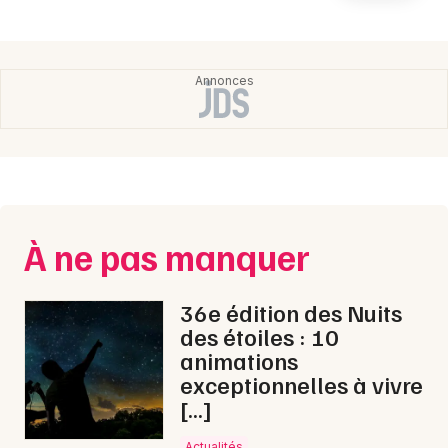
Newsletter des sorties
Artistes en tournée
Actualités
Magazine
À ne pas manquer
36e édition des Nuits
des étoiles : 10
animations
Choisir mes départements
exceptionnelles à vivre
[…]
Actualités