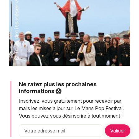
Montpellier
Spectacles
Nantes
Concerts
Nice
Paris
Sports
Strasbourg
Soirées
Toulouse
Sorties famille
Toutes les villes
Ne ratez plus les prochaines
Expos
informations 😱
Inscrivez-vous gratuitement pour recevoir par
Sorties & loisirs
mails les mises à jour sur Le Mans Pop Festival.
Vous pouvez vous désinscrire à tout moment !