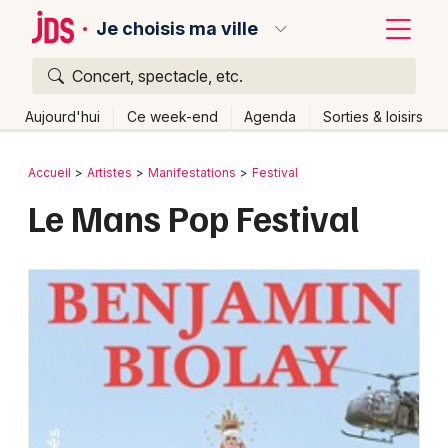
Je choisis ma ville
Concert, spectacle, etc.
Quoi ?
Fermer
Aujourd'hui
Ce week-end
Agenda
Sorties & loisirs
Où ?
Retour
Publier un événement
Accueil
Artistes
Manifestations
Festival
Partout
Près de moi
Changer de lieu
Le Mans Pop Festival
Bordeaux
Quand ?
Effacer les dates
Colmar
Aujourd'hui
Demain
Ce week-end
Autre
Lille
Grands événements
Lyon
Activité & Expérience
Marseille
Manifestations
Mulhouse
Foires & salons