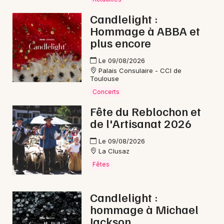
Mon email
Candlelight :
Hommage à ABBA et
Je m'abonne
plus encore
Le 09/08/2026
Palais Consulaire - CCI de
Toulouse
Concerts
Fête du Reblochon et
de l'Artisanat 2026
Le 09/08/2026
La Clusaz
Fêtes
Candlelight :
hommage à Michael
Jackson