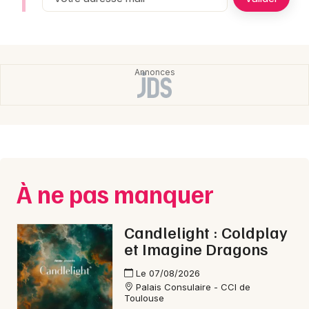
Montpellier
Spectacles
Nantes
Concerts
Nice
Paris
Sports
Strasbourg
Soirées
Toulouse
Sorties famille
Toutes les villes
À ne pas manquer
Expos
Sorties & loisirs
Candlelight : Coldplay
et Imagine Dragons
Le 07/08/2026
Palais Consulaire - CCI de
Toulouse