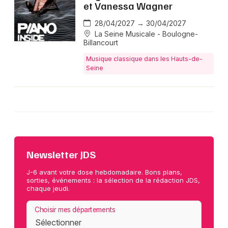
et Vanessa Wagner
28/04/2027 → 30/04/2027
La Seine Musicale - Boulogne-
Billancourt
Musique classique dans les Hauts-de-
Seine
Newsletter JDS
J-6 avant votre dose hebdomadaire. Bons plans,
sorties, événements : la sélection de la rédaction JDS,
chaque jeudi.
Choisir mes départements