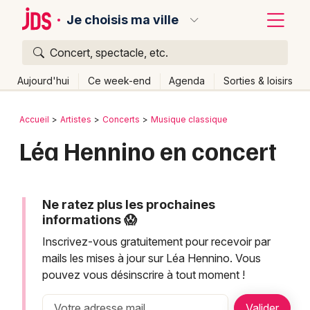
Je choisis ma ville
Concert, spectacle, etc.
Quoi ?
Fermer
Aujourd'hui
Ce week-end
Agenda
Sorties & loisirs
Où ?
Retour
Publier un événement
Accueil
Artistes
Concerts
Musique classique
Partout
Près de moi
Changer de lieu
Léa Hennino en concert
Bordeaux
Quand ?
Effacer les dates
Colmar
Aujourd'hui
Demain
Ce week-end
Autre
Lille
Ne ratez plus les prochaines
Grands événements
informations 😱
Lyon
Activité & Expérience
Inscrivez-vous gratuitement pour recevoir par
mails les mises à jour sur Léa Hennino. Vous
Marseille
Manifestations
pouvez vous désinscrire à tout moment !
Mulhouse
Foires & salons