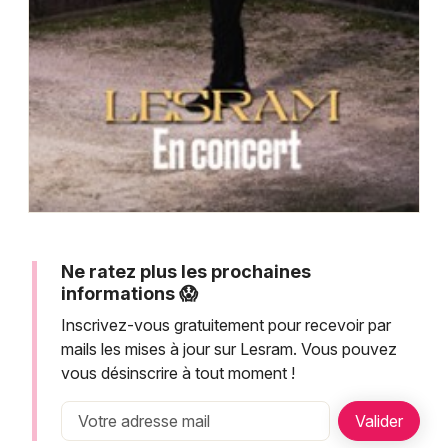
Montpellier
Spectacles
Nantes
Concerts
Nice
Paris
Sports
Strasbourg
Soirées
Toulouse
Sorties famille
Toutes les villes
Ne ratez plus les prochaines
Expos
informations 😱
Inscrivez-vous gratuitement pour recevoir par
Sorties & loisirs
mails les mises à jour sur Lesram. Vous pouvez
vous désinscrire à tout moment !