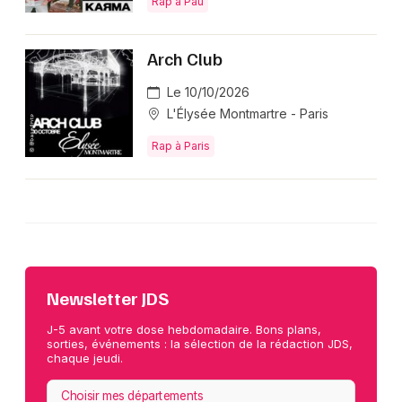
Rap à Pau
Arch Club
Le 10/10/2026
L'Élysée Montmartre - Paris
Rap à Paris
Newsletter JDS
J-5 avant votre dose hebdomadaire. Bons plans,
sorties, événements : la sélection de la rédaction JDS,
chaque jeudi.
Choisir mes départements