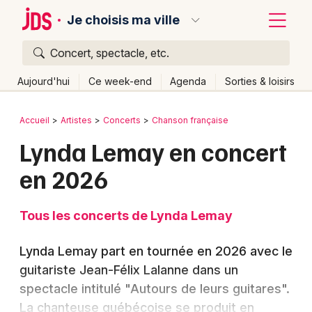
Je choisis ma ville
Concert, spectacle, etc.
Quoi ?
Fermer
Aujourd'hui
Ce week-end
Agenda
Sorties & loisirs
Où ?
Retour
Publier un événement
Accueil
Artistes
Concerts
Chanson française
Partout
Près de moi
Changer de lieu
Lynda Lemay en concert
Bordeaux
Quand ?
Effacer les dates
en 2026
Colmar
Aujourd'hui
Demain
Ce week-end
Autre
Lille
Grands événements
Tous les concerts de Lynda Lemay
Lyon
Activité & Expérience
Lynda Lemay part en tournée en 2026 avec le
Marseille
guitariste Jean-Félix Lalanne dans un
Manifestations
spectacle intitulé "Autours de leurs guitares".
Mulhouse
Foires & salons
La chanteuse québécoise se produit en