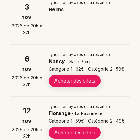
Newsletter des sorties
Lynda Lemay avec d'autres artistes
arrangements acoustiques, directement liés à leur
3
Reims
album commun
À fleurs de cordes
.
Artistes en tournée
nov.
2026 de 20h à
Actualités
22h
La tournée
La Onzième Folie
confirme une présence
Magazine
scénique soutenue en France, avec des étapes dans
Lynda Lemay avec d'autres artistes
6
des salles variées à travers le pays. Chaque
Nancy
- Salle Poirel
représentation offre un format épuré, centré sur
la
nov.
Catégorie 1 : 62€ | Catégorie 2 : 59€
voix et la guitare
, pour une proximité rare entre
2026 de 20h à
Acheter des billets
l'artiste et son public.
22h
Où voir les concerts de Lynda
Lynda Lemay avec d'autres artistes
12
Choisir mes départements
Florange
- La Passerelle
Lemay en 2026 ?
nov.
Catégorie 1 : 59€ | Catégorie 2 : 49€
2026 de 20h à
Lynda Lemay le 03/11/2026 - Reims (51)
Acheter des billets
22h
Lynda Lemay le 06/11/2026 - Salle Poirel - Nancy