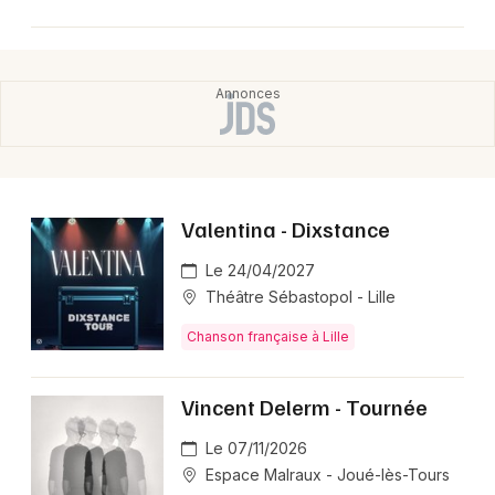
mêlant chansons inédites et reprises revisitées dans
des arrangements acoustiques liés à leur album
commun À fleurs de cordes, avec un format épuré
centré sur la voix et la guitare.
Valentina - Dixstance
Le 24/04/2027
Théâtre Sébastopol - Lille
Chanson française à Lille
Vincent Delerm - Tournée
Le 07/11/2026
Espace Malraux - Joué-lès-Tours