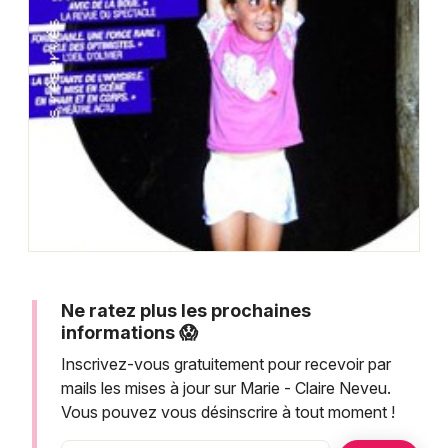
Montpellier
Spectacles
Nantes
Concerts
Nice
Paris
Sports
Strasbourg
Soirées
Toulouse
Sorties famille
Toutes les villes
Expos
Ne ratez plus les prochaines
Sorties & loisirs
informations 😱
Inscrivez-vous gratuitement pour recevoir par
mails les mises à jour sur Marie - Claire Neveu.
Vous pouvez vous désinscrire à tout moment !