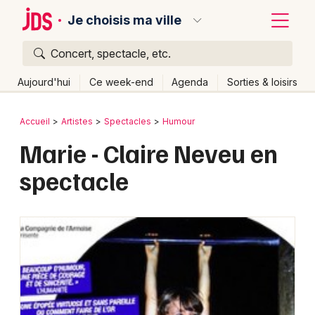
Je choisis ma ville
Concert, spectacle, etc.
Quoi ?
Fermer
Aujourd'hui
Ce week-end
Agenda
Sorties & loisirs
Où ?
Retour
Publier un événement
Accueil
Artistes
Spectacles
Humour
Partout
Près de moi
Changer de lieu
Marie - Claire Neveu en
Bordeaux
Quand ?
Effacer les dates
spectacle
Colmar
Aujourd'hui
Demain
Ce week-end
Autre
Lille
Grands événements
Lyon
Activité & Expérience
Marseille
Manifestations
Mulhouse
Foires & salons