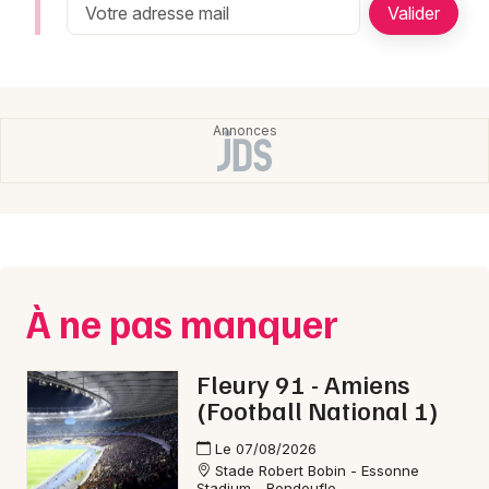
Newsletter des sorties
Artistes en tournée
Actualités
Magazine
À ne pas manquer
Fleury 91 - Amiens
Choisir mes départements
(Football National 1)
Le 07/08/2026
Stade Robert Bobin - Essonne
Stadium - Bondoufle