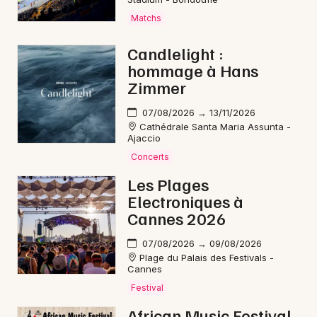
Mon email
Matchs
Je m'abonne
Candlelight :
hommage à Hans
Zimmer
07/08/2026 → 13/11/2026
Cathédrale Santa Maria Assunta -
Ajaccio
Concerts
Les Plages
Electroniques à
Cannes 2026
07/08/2026 → 09/08/2026
Plage du Palais des Festivals -
Cannes
Festival
African Music Festival