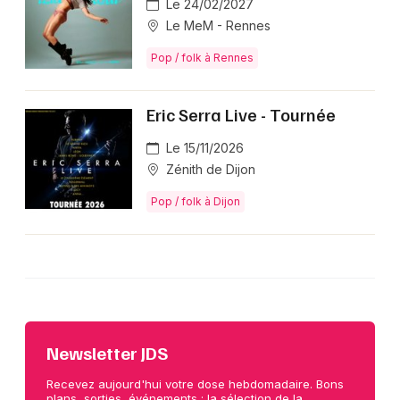
Le 24/02/2027
Le MeM - Rennes
Pop / folk à Rennes
Eric Serra Live - Tournée
Le 15/11/2026
Zénith de Dijon
Pop / folk à Dijon
Newsletter JDS
Recevez aujourd'hui votre dose hebdomadaire. Bons
plans, sorties, événements : la sélection de la