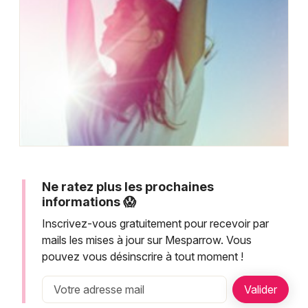
Montpellier
Spectacles
Nantes
Concerts
Nice
Paris
Sports
Strasbourg
Soirées
Toulouse
Sorties famille
Toutes les villes
Ne ratez plus les prochaines
Expos
informations 😱
Inscrivez-vous gratuitement pour recevoir par
Sorties & loisirs
mails les mises à jour sur Mesparrow. Vous
pouvez vous désinscrire à tout moment !