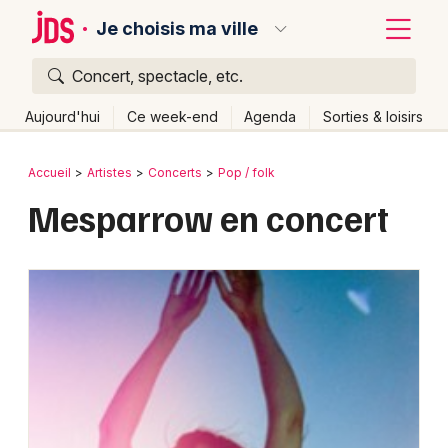
Je choisis ma ville
Concert, spectacle, etc.
Quoi ?
Fermer
Aujourd'hui
Ce week-end
Agenda
Sorties & loisirs
Où ?
Retour
Publier un événement
Accueil
Artistes
Concerts
Pop / folk
Partout
Près de moi
Changer de lieu
Mesparrow en concert
Bordeaux
Quand ?
Effacer les dates
Colmar
Aujourd'hui
Demain
Ce week-end
Autre
Lille
Grands événements
Lyon
Activité & Expérience
Marseille
Manifestations
Mulhouse
Foires & salons