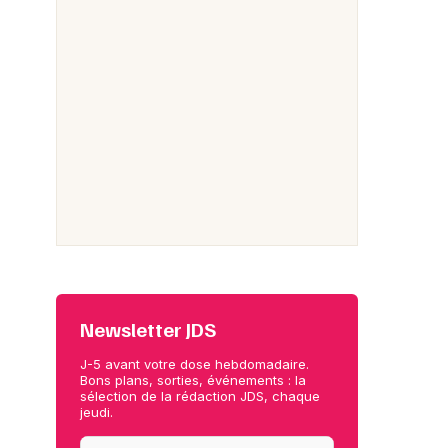
Newsletter JDS
J-5 avant votre dose hebdomadaire.
Bons plans, sorties, événements : la
sélection de la rédaction JDS, chaque
jeudi.