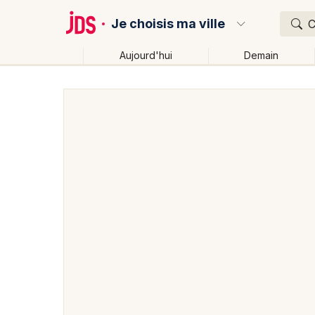
Je choisis ma ville
C
Aujourd'hui
Demain
Quoi ?
Où ?
Partout
Près de moi
Changer de lieu