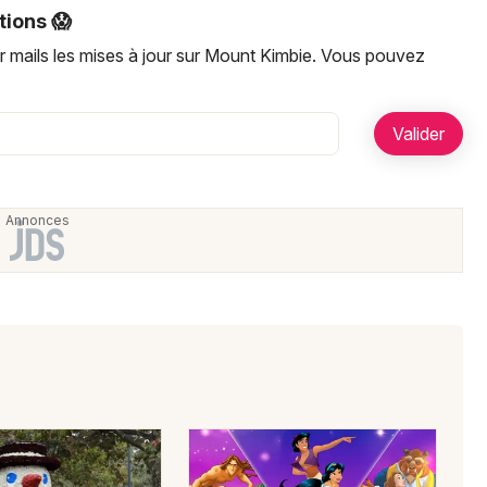
Artistes en tournée
tions 😱
r mails les mises à jour sur Mount Kimbie. Vous pouvez
Actualités
Magazine
Choisir mes départements
Mon email