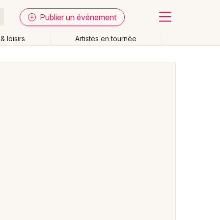
Publier un événement
& loisirs
Artistes en tournée
Fermer
Effacer les dates
week-end
Autre