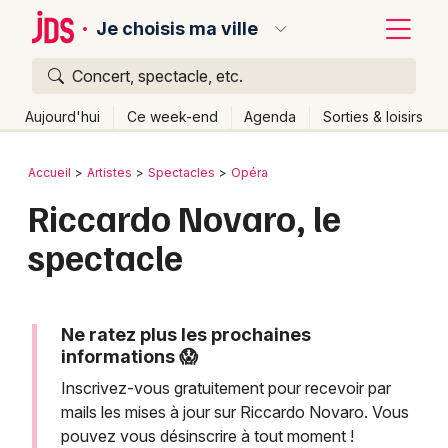
Je choisis ma ville
Concert, spectacle, etc.
Quoi ?
Fermer
Aujourd'hui
Ce week-end
Agenda
Sorties & loisirs
Où ?
Retour
Publier un événement
Accueil
Artistes
Spectacles
Opéra
Partout
Près de moi
Changer de lieu
Riccardo Novaro, le
Bordeaux
Quand ?
Effacer les dates
spectacle
Colmar
Aujourd'hui
Demain
Ce week-end
Autre
Lille
Grands événements
Lyon
Ne ratez plus les prochaines
Activité & Expérience
informations 😱
Marseille
Inscrivez-vous gratuitement pour recevoir par
Manifestations
mails les mises à jour sur Riccardo Novaro. Vous
Mulhouse
pouvez vous désinscrire à tout moment !
Foires & salons