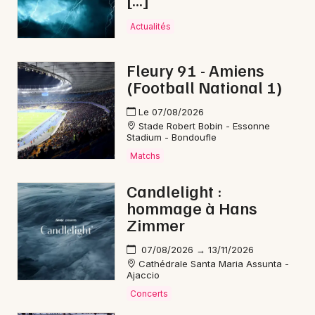
Newsletter des sorties
Actualités
Artistes en tournée
Fleury 91 - Amiens
Actualités
(Football National 1)
Magazine
Le 07/08/2026
Stade Robert Bobin - Essonne
Stadium - Bondoufle
Matchs
Candlelight :
hommage à Hans
Zimmer
07/08/2026 → 13/11/2026
Choisir mes départements
Cathédrale Santa Maria Assunta -
Ajaccio
Concerts