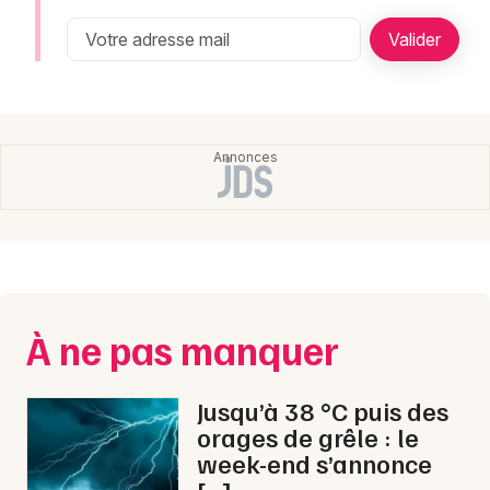
Montpellier
Spectacles
Nantes
Concerts
Nice
Paris
Sports
Strasbourg
Soirées
Toulouse
Sorties famille
Toutes les villes
Expos
À ne pas manquer
Sorties & loisirs
Jusqu’à 38 °C puis des
orages de grêle : le
week-end s’annonce
[…]