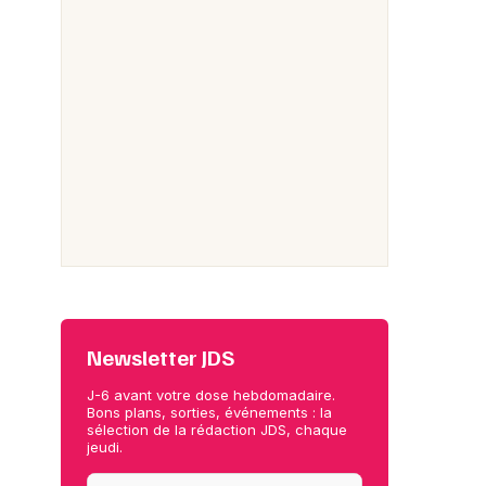
Newsletter JDS
J-6 avant votre dose hebdomadaire.
Bons plans, sorties, événements : la
sélection de la rédaction JDS, chaque
jeudi.