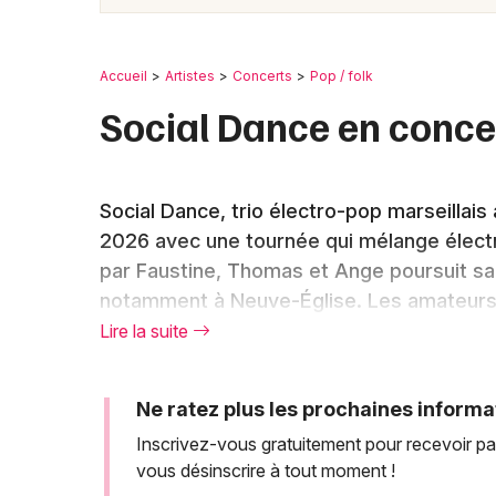
Accueil
Artistes
Concerts
Pop / folk
Social Dance en conce
Social Dance, trio électro-pop marseillai
2026 avec une tournée qui mélange élect
par Faustine, Thomas et Ange poursuit sa 
notamment à Neuve-Église. Les amateurs d
découvrir en concert les titres phares co
Lire la suite
confirme son statut d'artiste émergent à
scéniques qui promettent une énergie co
Ne ratez plus les prochaines informa
Inscrivez-vous gratuitement pour recevoir pa
vous désinscrire à tout moment !
Social Dance poursuit sa to