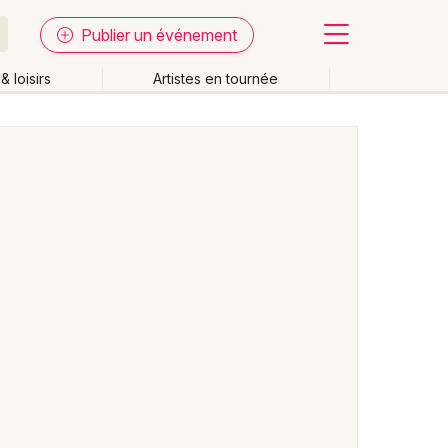
Publier un événement
& loisirs
Artistes en tournée
Fermer
Effacer les dates
week-end
Autre