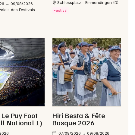
Schlossplatz - Emmendingen (D)
26 → 09/08/2026
70 concerts à leur actif
, ils ont performé dans des
alais des Festivals -
Festival
s et Rock en Seine.
née comme
Cocoon
et
Gold
qui se produisent également en
es groupes offrent des univers musicaux complémentaires
n 2026 ?
u lieu-dit « Le Chena » à Neuve-Église (67), dans le cadre
 Dance en 2026 ?
- Le Puy Foot
Hiri Besta & Fête
les tarifs évoluent selon la demande et la proximité des
ll National 1)
Basque 2026
nibilités.
/2026
07/08/2026 → 09/08/2026