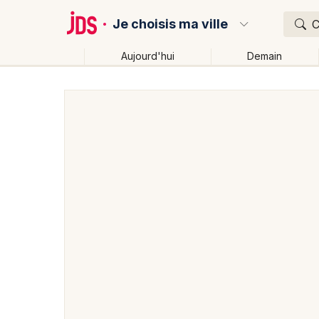
Je choisis ma ville
C
Aujourd'hui
Demain
Quoi ?
Où ?
Partout
Près de moi
Changer de lieu