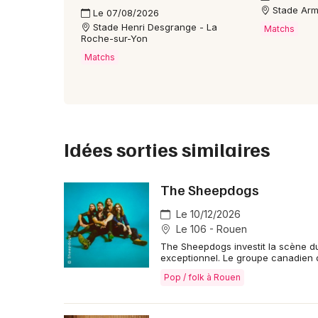
Stade Arm
📍 Où voir Social Dance en concert en 2026 
Le 07/08/2026
Stade Henri Desgrange - La
Matchs
Le trio joue à Neuve-Église (Bas-Rhin), au lieu-dit
Roche-sur-Yon
produit lors de plusieurs dates en 2026.
Matchs
🎶 Quoi voir en concert avec Social Dance e
Un set électro-pop aux accents funk et French T
met en avant l’EP Volte-Face et joue des titres c
Talking Heads et LCD Soundsystem.
Idées sorties similaires
The Sheepdogs
Le 10/12/2026
Le 106 - Rouen
The Sheepdogs investit la scène d
exceptionnel. Le groupe canadien 
Pop / folk à Rouen