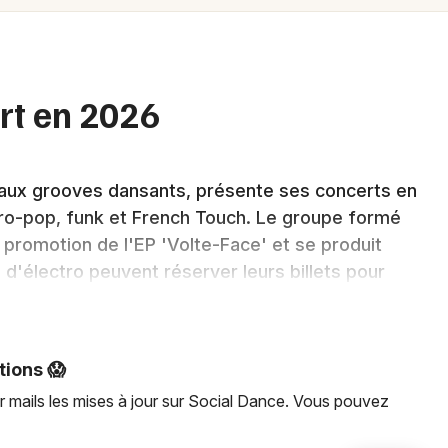
Spectacles
Mulhouse
Concerts
Montpellier
Nantes
Sports
rt en 2026
Nice
Soirées
Paris
s aux grooves dansants, présente ses concerts en
Sorties famille
Strasbourg
ro-pop, funk et French Touch. Le groupe formé
Expos
promotion de l'EP 'Volte-Face' et se produit
Toulouse
'électro peuvent réserver leurs billets pour
Sorties & loisirs
mme 'Meilleur' et 'Sometimes'. Social Dance
Toutes les villes
 ne pas manquer lors de ces représentations
mmunicative.
tions 😱
r mails les mises à jour sur Social Dance. Vous pouvez
Newsletter des sorties
urnée électro-pop