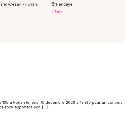
and-Césari - Furiani
Hendaye
?
Fêtes
 « Le Chena », sur le week-end du 10 au 12 juillet 2026, et se
n 2026 ?
ouch, une énergie dansante et communicative ; le groupe
omme « Meilleur » et « Sometimes », avec des influences
u 106 à Rouen le jeudi 10 décembre 2026 à 19h30 pour un concert
de rock apportera son […]