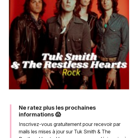
Montpellier
Spectacles
Nantes
Concerts
Nice
Paris
Sports
Strasbourg
Soirées
Toulouse
Sorties famille
Toutes les villes
Expos
Sorties & loisirs
Ne ratez plus les prochaines
informations 😱
Inscrivez-vous gratuitement pour recevoir par
mails les mises à jour sur Tuk Smith & The