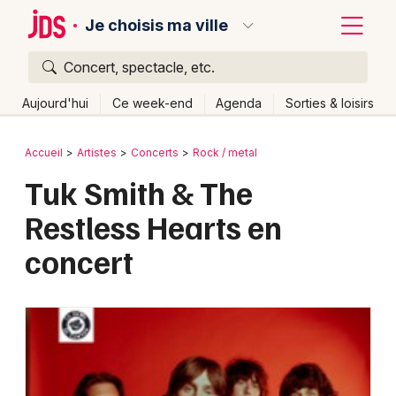
Je choisis ma ville
Concert, spectacle, etc.
Quoi ?
Fermer
Aujourd'hui
Ce week-end
Agenda
Sorties & loisirs
Où ?
Retour
Publier un événement
Accueil
Artistes
Concerts
Rock / metal
Partout
Près de moi
Changer de lieu
Tuk Smith & The
Bordeaux
Quand ?
Effacer les dates
Restless Hearts en
Colmar
Aujourd'hui
Demain
Ce week-end
Autre
concert
Lille
Grands événements
Lyon
Activité & Expérience
Marseille
Manifestations
Mulhouse
Foires & salons