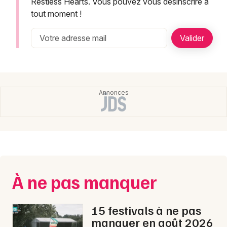
Newsletter des sorties
Restless Hearts. Vous pouvez vous désinscrire à
tout moment !
Artistes en tournée
Actualités
Magazine
À ne pas manquer
Choisir mes départements
15 festivals à ne pas
manquer en août 2026