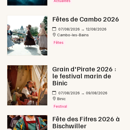
Actualités
Mon email
Où voir Ulysse de Jean-Claude
Fêtes de Cambo 2026
Gallotta en spectacle en
Je m'abonne
2026 ?
07/08/2026 → 12/08/2026
Cambo-les-Bains
Ulysse de Jean-Claude Gallotta se produit en tournée
Fêtes
avec des
dates programmées du 6 juin 2026 au 6
juin 2026
.
Grain d'Pirate 2026 :
Ulysse de Jean-Claude Gallotta le 09/01/2026 -
le festival marin de
Le Zef - scène nationale de Marseille (13)
Binic
Ulysse de Jean-Claude Gallotta le 06/06/2026 -
Châteauvallon, scène nationale - Ollioules (83)
07/08/2026 → 09/08/2026
Binic
Festival
Billetterie pour Ulysse de
Fête des Fifres 2026 à
Jean-Claude Gallotta
Bischwiller