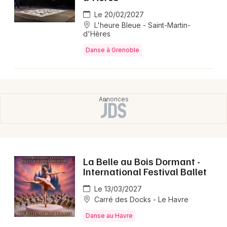
2026 ?
Le 20/02/2027
L'heure Bleue - Saint-Martin-
Le spectacle se joue à Châteauvallon, scène
d'Hères
nationale, à Ollioules (83), dans le Var.
Danse à Grenoble
❓ Quoi voir avec Ulysse de Jean-Claude Gallotta
en 2026 ?
Ulysse propose une relecture contemporaine de
l’épopée homérique signée Jean-Claude Gallotta,
transposée par Josette Baïz avec 17 jeunes
interprètes de 11 à 13 ans qui traversent les 24
sections de cette pièce-culte de 1981 avec une
énergie vive et communicative.
La Belle au Bois Dormant -
International Festival Ballet
Le 13/03/2027
Carré des Docks - Le Havre
Danse au Havre