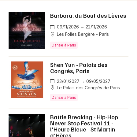
votre saison culturelle.
Barbara, du Bout des Lèvres
FAQ - Ulysse de Jean-Claude
09/11/2026 → 22/11/2026
Gallotta
Les Folies Bergère - Paris
Danse à Paris
🗓️ Quand a lieu Ulysse de Jean-Claude Gallotta
en 2026 ?
Shen Yun - Palais des
La représentation a lieu le 6 juin 2026, date annoncée
Congrès, Paris
pour cette reprise d’Ulysse portée par Josette Baïz.
23/01/2027 → 09/05/2027
Le Palais des Congrès de Paris
🎟️ Comment acheter ses billets pour Ulysse de
Jean-Claude Gallotta en 2026 ?
Danse à Paris
Les billets s’achètent via la billetterie en ligne , avec
des prix qui débutent à 37 € ; la forte demande justifie
Battle Breaking - Hip-Hop
une réservation rapide.
Never Stop Festival 11 -
l'Heure Bleue - St Martin
d'Hères
📍 Où voir Ulysse de Jean-Claude Gallotta en