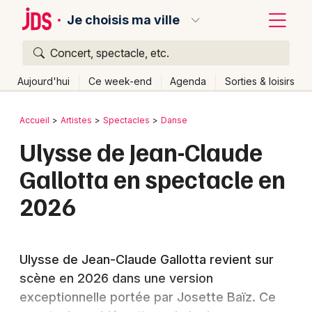
Je choisis ma ville
Concert, spectacle, etc.
Quoi ?
Fermer
Aujourd'hui
Ce week-end
Agenda
Sorties & loisirs
Où ?
Retour
Publier un événement
Accueil
Artistes
Spectacles
Danse
Partout
Près de moi
Changer de lieu
Ulysse de Jean-Claude
Bordeaux
Quand ?
Effacer les dates
Gallotta en spectacle en
Colmar
Aujourd'hui
Demain
Ce week-end
Autre
2026
Lille
Grands événements
Lyon
Activité & Expérience
Ulysse de Jean-Claude Gallotta revient sur
Marseille
Manifestations
scène en 2026 dans une version
Mulhouse
exceptionnelle portée par Josette Baïz. Ce
Foires & salons