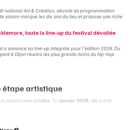
Artistes en tournée
êt national Art & Création, dévoile sa programmation
e saison marque les dix ans du lieu et propose une riche
Actualités
Magazine
emore, toute la line-up du festival dévoilée
l a annoncé sa line-up intégrale pour l'édition 2026. Du
pent à Dijon réunira les plus grands noms du hip-hop
 étape artistique
Choisir mes départements
 créative bien installée. En
janvier 2026
, elle sort le
irme son évolution artistique entre rap, soul et touches
ner en profondeur et en singularité.
Mon email
lustrée par son passage au
Fnac Live Paris
en