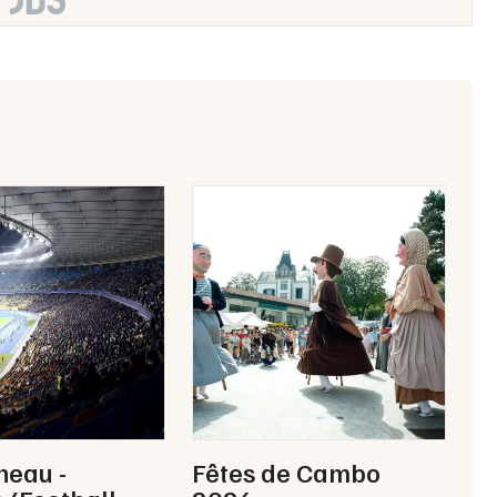
celles-les-Monts (Côte-d’Or) et dans d’autres villes en
tes 2026 proposée sur cette page.
inée en 2026 ?
ques dans une ambiance planante et électrique; Zinée
t le single miraculée sorti en janvier 2026, avec une
e avec le public.
neau -
Fêtes de Cambo