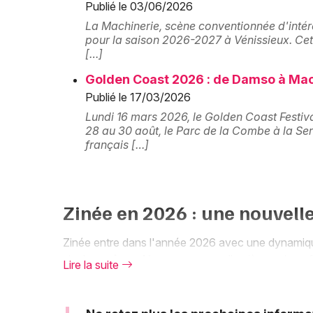
Publié le 03/06/2026
La Machinerie, scène conventionnée d'intér
pour la saison 2026-2027 à Vénissieux. Cett
[…]
Golden Coast 2026 : de Damso à Mackl
Publié le 17/03/2026
Lundi 16 mars 2026, le Golden Coast Festiva
28 au 30 août, le Parc de la Combe à la Ser
français […]
Zinée en 2026 : une nouvelle
Zinée entre dans l'année 2026 avec une dynamique
single
« miraculée »
, une nouvelle pièce qui conf
Lire la suite
électroniques. Son univers sonore continue de gag
Forte d'une
visibilité nationale croissante
— il