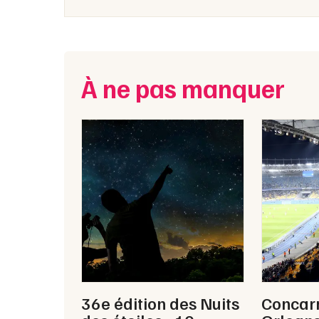
📍 Où Zinée joue-t-elle en 2026 ?
Zinée joue en 2026 au Festival Golden Coast à Cor
France; chaque lieu s’affiche dans la liste des da
🎤 Quoi au programme lors d’un concert de Z
À ne pas manquer
Le show mêle rap, RnB, soul et touches électroni
interprète ses titres phares et des nouveautés, don
présence scénique engagée et une connexion fort
36e édition des Nuits
Concar