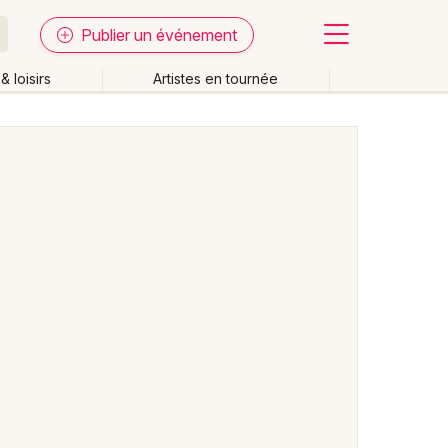
Publier un événement
& loisirs
Artistes en tournée
Fermer
Effacer les dates
week-end
Autre