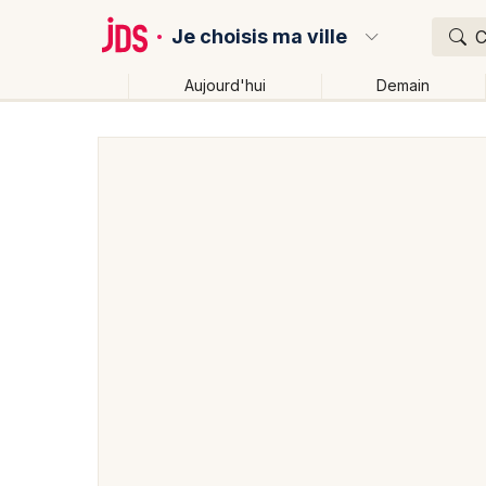
Je choisis ma ville
C
Aujourd'hui
Demain
Quoi ?
Où ?
Partout
Près de moi
Changer de lieu