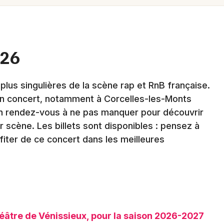
Spectacles
Mulhouse
Concerts
Montpellier
Nantes
Sports
026
Nice
Soirées
lus singulières de la scène rap et RnB française.
Paris
Sorties famille
 en concert, notamment à Corcelles-les-Monts
Strasbourg
Un rendez-vous à ne pas manquer pour découvrir
Expos
r scène. Les billets sont disponibles : pensez à
Toulouse
iter de ce concert dans les meilleures
Sorties & loisirs
Toutes les villes
Newsletter des sorties
âtre de Vénissieux, pour la saison 2026-2027