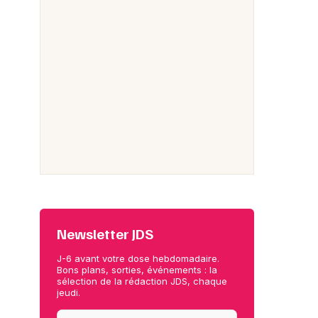
Newsletter JDS
J-6 avant votre dose hebdomadaire.
Bons plans, sorties, événements : la
sélection de la rédaction JDS, chaque
jeudi.