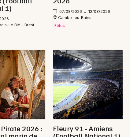
 (Football
2026
l 1)
07/08/2026 → 12/08/2026
Cambo-les-Bains
/2026
cis-Le Blé - Brest
Fêtes
'Pirate 2026 :
Fleury 91 - Amiens
ival marin de
(Football National 1)