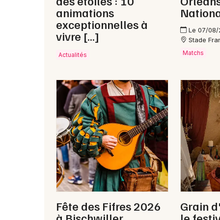
des étoiles : 10
Orleans
animations
Nationa
exceptionnelles à
Le 07/08
vivre […]
Stade Fran
Matchs
Actualités
Fête des Fifres 2026
Grain d
à Bischwiller
le fest