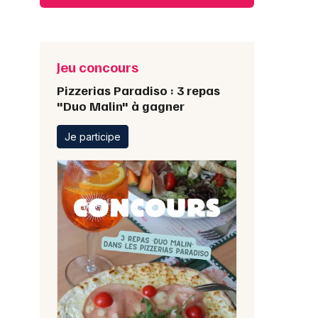
Jeu concours
Pizzerias Paradiso : 3 repas
"Duo Malin" à gagner
Je participe