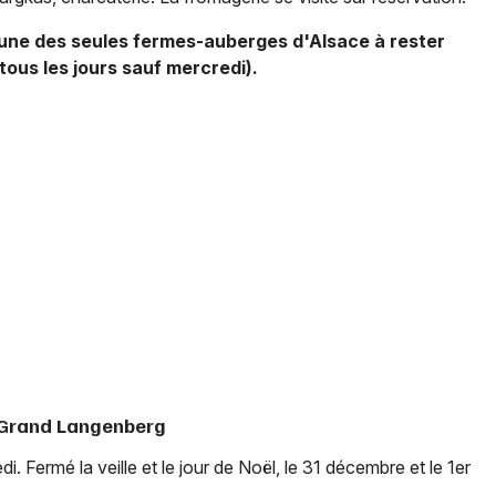
une des seules fermes-auberges d'Alsace à rester
tous les jours sauf mercredi).
Choisir mes départements
68 - Haut-Rhin
Mon email
Je m'abonne
 Grand Langenberg
i. Fermé la veille et le jour de Noël, le 31 décembre et le 1er