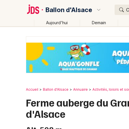
Ballon d'Alsace
C
Aujourd'hui
Demain
Quoi ?
Où ?
Ballon d'Alsace et alentours
Haut-Rhin (68)
Alsa
Changer de lieu
Accueil
Ballon d'Alsace
Annuaire
Activités, loisirs et so
Ferme auberge du Gran
d'Alsace