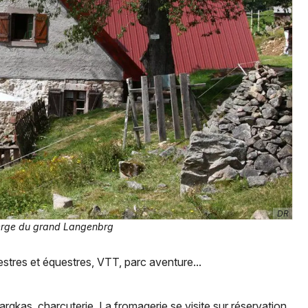
Jeux concours
Newsletter des sorties
Artistes en tournée
Actus dans le Haut-Rhin
Magazine dans le Haut-Rhin
Actus tourisme & loisirs
DR
erge du grand Langenbrg
Restaurants
tres et équestres, VTT, parc aventure...
rgkas, charcuterie. La fromagerie se visite sur réservation.