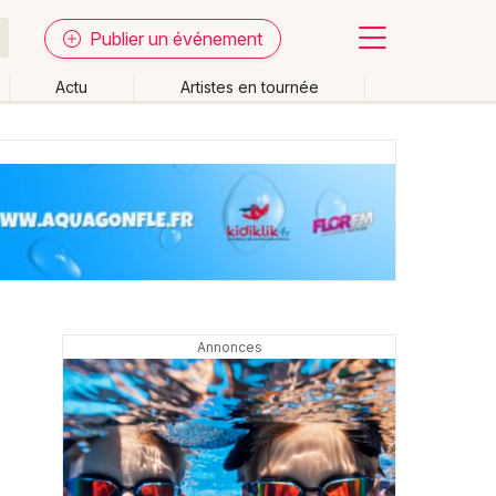
Publier un événement
Actu
Artistes en tournée
Fermer
Effacer les dates
week-end
Autre