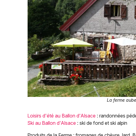
La ferme aub
Loisirs d'été au Ballon d'Alsace
: randonnées pédes
Ski au Ballon d'Alsace
: ski de fond et ski alpin
Produits de la Ferme : fromages de chèvre, lard, Ba