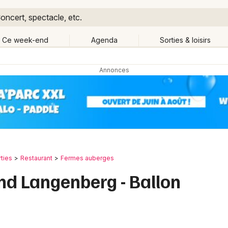
oncert, spectacle, etc.
Ce week-end
Agenda
Sorties & loisirs
Retour
Publier un événement
Quand ?
Aujourd'hui
Demain
Ce 
ce
Partout
Près de moi
Bordeaux
Grands événements
Colmar
Activité & Expérience
rties
Restaurant
Fermes auberges
Lille
d Langenberg - Ballon
Manifestations
Lyon
Foires & salons
Marseille