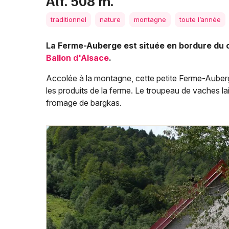
Alt. 508 m.
traditionnel
nature
montagne
toute l’année
La Ferme-Auberge est située en bordure du c
Ballon d'Alsace
.
Accolée à la montagne, cette petite Ferme-Auberg
les produits de la ferme. Le troupeau de vaches la
fromage de bargkas.