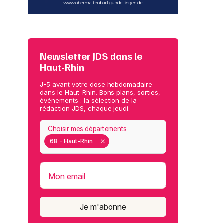
Newsletter JDS dans le
Haut-Rhin
J-5 avant votre dose hebdomadaire
dans le Haut-Rhin. Bons plans, sorties,
événements : la sélection de la
rédaction JDS, chaque jeudi.
Choisir mes départements
68 - Haut-Rhin
Mon email
Je m'abonne