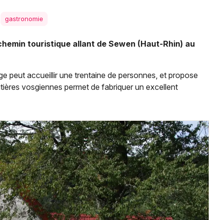
Spectacles
Mulhouse
gastronomie
Concerts
Montpellier
hemin touristique allant de Sewen (Haut-Rhin) au
Nantes
Sports
Nice
Soirées
e peut accueillir une trentaine de personnes, et propose
Paris
itières vosgiennes permet de fabriquer un excellent
Sorties famille
Strasbourg
Expos
Toulouse
Sorties & loisirs
Toutes les villes
Fermes auberges en Alsace
Fermes auberges dans le Grand Est