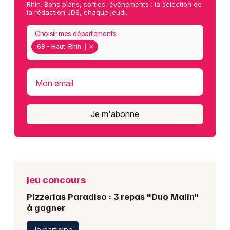
Rhin. Bons plans, sorties, événements : la sélection de
la rédaction JDS, chaque jeudi.
Choisir mes départements
68 - Haut-Rhin
Mon email
Je m'abonne
Jeu concours
Pizzerias Paradiso : 3 repas "Duo Malin"
à gagner
Je participe