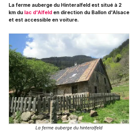
Montpellier
La ferme auberge du Hinteralfeld est situé à 2
km du
Spectacles
lac d'Alfeld
en direction du Ballon d'Alsace
Nantes
et est accessible en voiture.
Concerts
Nice
Paris
Sports
Strasbourg
Soirées
Toulouse
Sorties famille
Toutes les villes
Expos
Sorties & loisirs
Fermes auberges en Alsace
DR
La ferme auberge du hinteralfeld
Fermes auberges dans le Grand Est