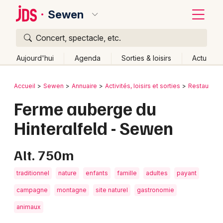
Sewen
Concert, spectacle, etc.
Quoi ?
Fermer
Aujourd'hui
Agenda
Sorties & loisirs
Actu
Où ?
Retour
Publier un événement
Accueil
Sewen
Annuaire
Activités, loisirs et sorties
Restaurant
Sewen et alentours
Haut-Rhin (68)
Alsace
Partout
Ferme auberge du
Bordeaux
Près de moi
Changer de lieu
Hinteralfeld - Sewen
Colmar
Quand ?
Effacer les dates
Lille
Grands événements
Aujourd'hui
Demain
Ce week-end
Autre
Alt. 750m
Lyon
Activité & Expérience
traditionnel
nature
enfants
famille
adultes
payant
Marseille
campagne
montagne
site naturel
gastronomie
Manifestations
Mulhouse
animaux
Foires & salons