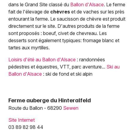
dans le Grand Site classé du
Ballon d'Alsace
. Le ferme
fait de l'élevage de
chèvres
et de vaches sur les près
entourant la ferme. Le saucisson de chèvre est produit
directement sur le site. D'autres produits de la ferme
sont proposés : boeuf, civet de chevreau. Les
desserts sont également typiques: fromage blanc et
Choisir mes départements
tartes aux myrtilles.
68 - Haut-Rhin
Loisirs d'été au Ballon d'Alsace
: randonnées
pédestres et équestres, VTT, parc aventure...
Ski au
Mon email
Ballon d'Alsace
: ski de fond et ski alpin
Je m'abonne
Ferme auberge du Hinteralfeld
Route du Ballon - 68290
Sewen
Site Internet
03 89 82 98 44