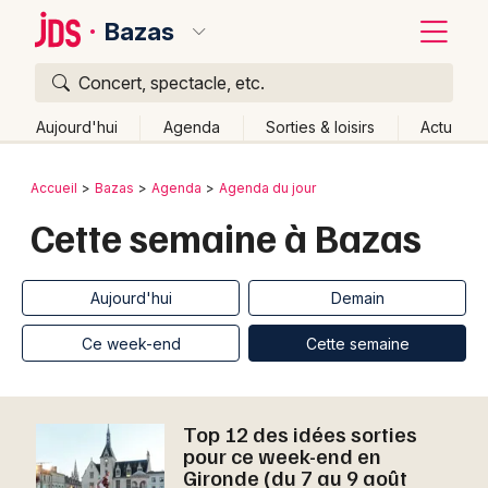
Bazas
Concert, spectacle, etc.
Quoi ?
Fermer
Aujourd'hui
Agenda
Sorties & loisirs
Actu
Où ?
Retour
Publier un événement
Accueil
Bazas
Agenda
Agenda du jour
Bazas et alentours
Gironde (33)
Aquitaine
Partout
Cette semaine à Bazas
Bordeaux
Près de moi
Changer de lieu
Colmar
Quand ?
Effacer les dates
Aujourd'hui
Demain
Lille
Grands événements
Aujourd'hui
Demain
Ce week-end
Autre
Ce week-end
Cette semaine
Lyon
Activité & Expérience
Marseille
Manifestations
Top 12 des idées sorties
pour ce week-end en
Mulhouse
Gironde (du 7 au 9 août
Foires & salons