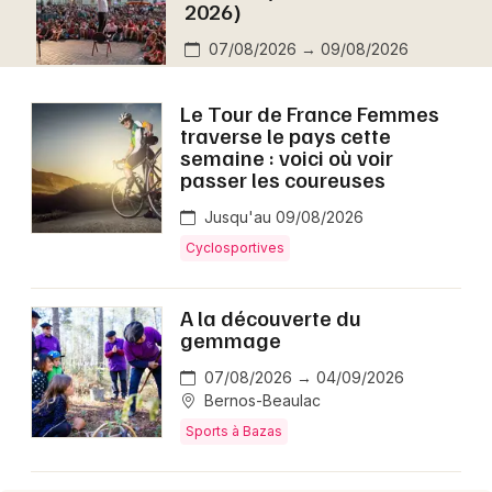
2026)
Montpellier
Spectacles
07/08/2026 → 09/08/2026
Nantes
Concerts
Nice
Le Tour de France Femmes
traverse le pays cette
Paris
Sports
semaine : voici où voir
passer les coureuses
Strasbourg
Soirées
Jusqu'au 09/08/2026
Toulouse
Cyclosportives
Sorties famille
Toutes les villes
Expos
A la découverte du
gemmage
Sorties & loisirs
07/08/2026 → 04/09/2026
Bernos-Beaulac
Cette semaine en Gironde
Sports à Bazas
Cette semaine en Aquitaine