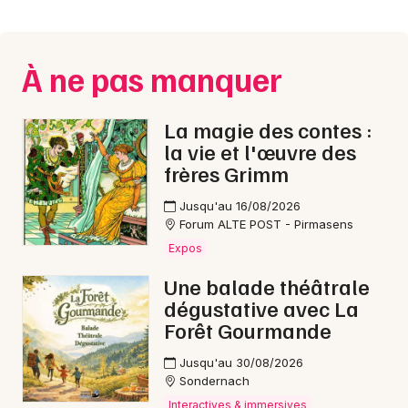
Montpellier
Spectacles
Nantes
À ne pas manquer
Concerts
Nice
Paris
Sports
La magie des contes :
la vie et l'œuvre des
Strasbourg
Soirées
frères Grimm
Toulouse
Jusqu'au 16/08/2026
Sorties famille
Forum ALTE POST - Pirmasens
Toutes les villes
Expos
Expos
Une balade théâtrale
Sorties & loisirs
dégustative avec La
Forêt Gourmande
Bourses dans l' Eure
Jusqu'au 30/08/2026
Sondernach
Bourses en Haute-Normandie
Interactives & immersives