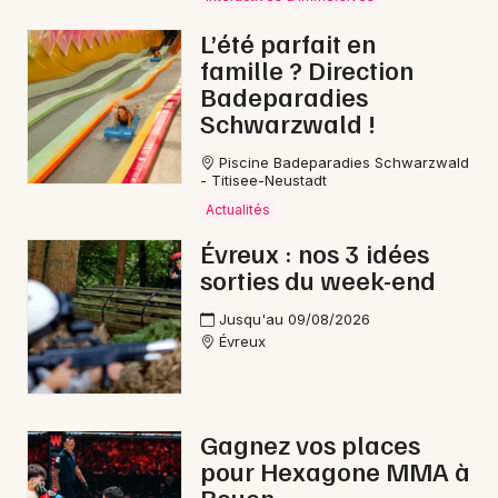
Bourses en Normandie
L’été parfait en
famille ? Direction
Badeparadies
Schwarzwald !
Newsletter des sorties
Piscine Badeparadies Schwarzwald
- Titisee-Neustadt
Actualités
Artistes en tournée
Évreux : nos 3 idées
Actus à Bernay
sorties du week-end
Jusqu'au 09/08/2026
Magazine à Bernay
Évreux
Gagnez vos places
pour Hexagone MMA à
Rouen