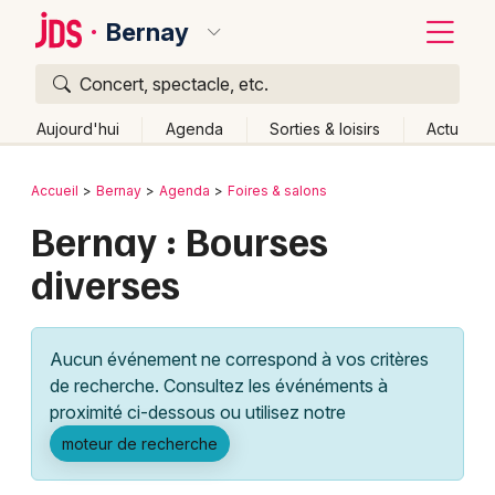
Bernay
Concert, spectacle, etc.
Quoi ?
Fermer
Aujourd'hui
Agenda
Sorties & loisirs
Actu
Où ?
Retour
Publier un événement
Accueil
Bernay
Agenda
Foires & salons
Bernay et alentours
Eure (27)
Haute-Normandie
Bernay : Bourses
Bordeaux
Partout
Près de moi
Changer de lieu
diverses
Colmar
Quand ?
Effacer les dates
Lille
Grands événements
Aujourd'hui
Demain
Ce week-end
Autre
Aucun événement ne correspond à vos critères
Lyon
Activité & Expérience
de recherche. Consultez les événéments à
proximité ci-dessous ou utilisez notre
Marseille
Manifestations
moteur de recherche
Mulhouse
Foires & salons