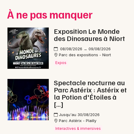
Montpellier
À ne pas manquer
Spectacles
Nantes
Concerts
Nice
Exposition Le Monde
des Dinosaures à Niort
Paris
Sports
08/08/2026 → 09/08/2026
Strasbourg
Soirées
Parc des expositions - Niort
Expos
Toulouse
Sorties famille
Toutes les villes
Spectacle nocturne au
Expos
Parc Astérix : Astérix et
la Potion d'Étoiles à
Sorties & loisirs
[…]
Nature dans l' Eure
Jusqu'au 30/08/2026
Parc Astérix - Plailly
Nature en Haute-Normandie
Interactives & immersives