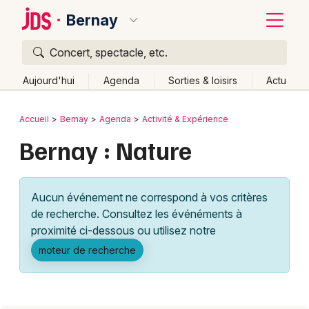
Bernay
Concert, spectacle, etc.
Quoi ?
Fermer
Aujourd'hui
Agenda
Sorties & loisirs
Actu
Où ?
Retour
Publier un événement
Accueil
Bernay
Agenda
Activité & Expérience
Bernay et alentours
Eure (27)
Haute-Normandie
Bernay : Nature
Bordeaux
Partout
Près de moi
Changer de lieu
Colmar
Quand ?
Effacer les dates
Aucun événement ne correspond à vos critères
Lille
Grands événements
Aujourd'hui
Demain
Ce week-end
Autre
de recherche. Consultez les événéments à
Lyon
proximité ci-dessous ou utilisez notre
Activité & Expérience
moteur de recherche
Marseille
Manifestations
Mulhouse
Foires & salons