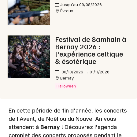
Jusqu'au 09/08/2026
Évreux
Choisir mes départements
27 - Eure
Festival de Samhain à
Bernay 2026 :
Mon email
l'expérience celtique
& ésotérique
Je m'abonne
30/10/2026 → 01/11/2026
Bernay
Halloween
En cette période de fin d'année, les concerts
de l'Avent, de Noël ou du Nouvel An vous
attendent à
Bernay
! Découvrez l'agenda
complet des concerts proposés pendant le