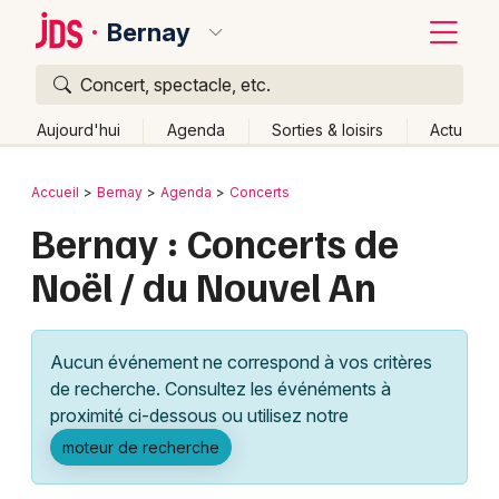
Bernay
Concert, spectacle, etc.
Quoi ?
Fermer
Aujourd'hui
Agenda
Sorties & loisirs
Actu
Où ?
Retour
Publier un événement
Accueil
Bernay
Agenda
Concerts
Bernay et alentours
Eure (27)
Haute-Normandie
Bernay : Concerts de
Bordeaux
Partout
Près de moi
Changer de lieu
Noël / du Nouvel An
Colmar
Quand ?
Effacer les dates
Lille
Grands événements
Aujourd'hui
Demain
Ce week-end
Autre
Aucun événement ne correspond à vos critères
Lyon
Activité & Expérience
de recherche. Consultez les événéments à
proximité ci-dessous ou utilisez notre
Marseille
Manifestations
moteur de recherche
Mulhouse
Foires & salons