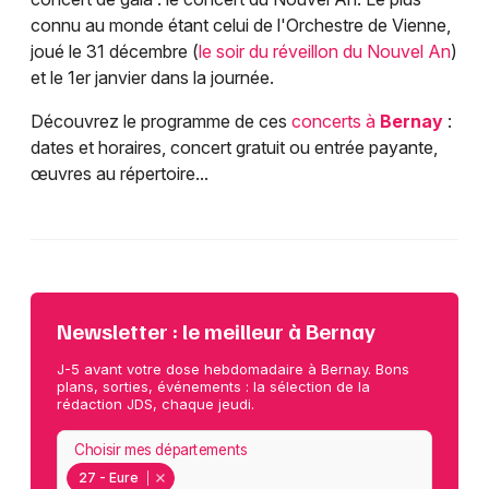
connu au monde étant celui de l'Orchestre de Vienne,
joué le 31 décembre (
le soir du réveillon du Nouvel An
)
et le 1er janvier dans la journée.
Découvrez le programme de ces
concerts à
Bernay
:
dates et horaires, concert gratuit ou entrée payante,
œuvres au répertoire...
Newsletter : le meilleur à Bernay
J-5 avant votre dose hebdomadaire à Bernay. Bons
plans, sorties, événements : la sélection de la
rédaction JDS, chaque jeudi.
Choisir mes départements
27 - Eure