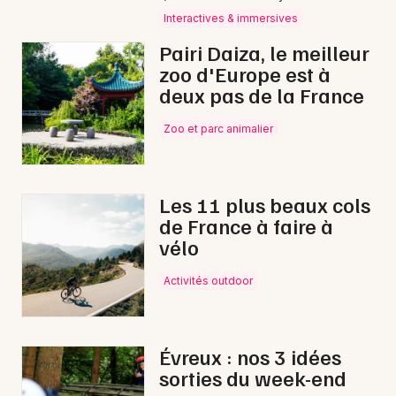
Interactives & immersives
Concerts de Noël en Normandie
Pairi Daiza, le meilleur
zoo d'Europe est à
deux pas de la France
Newsletter des sorties
Zoo et parc animalier
Artistes en tournée
Les 11 plus beaux cols
Actus à Bernay
de France à faire à
vélo
Magazine à Bernay
Activités outdoor
Évreux : nos 3 idées
sorties du week-end