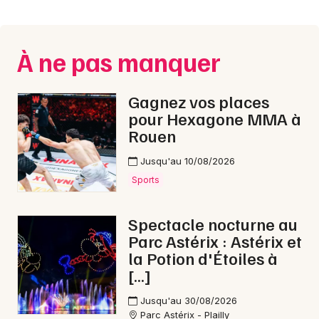
Montpellier
Spectacles
Nantes
À ne pas manquer
Concerts
Nice
Paris
Sports
Gagnez vos places
pour Hexagone MMA à
Strasbourg
Soirées
Rouen
Toulouse
Jusqu'au 10/08/2026
Sorties famille
Toutes les villes
Sports
Expos
Spectacle nocturne au
Sorties & loisirs
Parc Astérix : Astérix et
la Potion d'Étoiles à
Concerts de Noël dans l' Eure
[…]
Concerts de Noël en Haute-Normandie
Jusqu'au 30/08/2026
Parc Astérix - Plailly