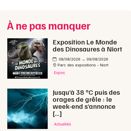
Montpellier
Spectacles
Nantes
À ne pas manquer
Concerts
Nice
Paris
Sports
Exposition Le Monde
des Dinosaures à Niort
Strasbourg
Soirées
08/08/2026 → 09/08/2026
Toulouse
Parc des expositions - Niort
Sorties famille
Expos
Toutes les villes
Expos
Jusqu’à 38 °C puis des
Sorties & loisirs
orages de grêle : le
week-end s’annonce
Pop / folk dans l' Eure
[…]
Pop / folk en Haute-Normandie
Actualités