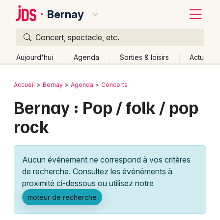
Bernay
Concert, spectacle, etc.
Quoi ?
Fermer
Aujourd'hui
Agenda
Sorties & loisirs
Actu
Où ?
Retour
Publier un événement
Accueil
Bernay
Agenda
Concerts
Bernay et alentours
Eure (27)
Haute-Normandie
Bernay : Pop / folk / pop
Bordeaux
Partout
Près de moi
Changer de lieu
rock
Colmar
Quand ?
Effacer les dates
Lille
Grands événements
Aujourd'hui
Demain
Ce week-end
Autre
Aucun événement ne correspond à vos critères
Lyon
Activité & Expérience
de recherche. Consultez les événéments à
proximité ci-dessous ou utilisez notre
Marseille
Manifestations
moteur de recherche
Mulhouse
Foires & salons