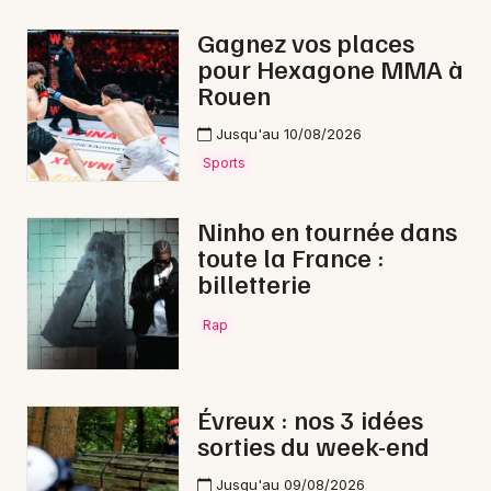
Pop / folk en Normandie
Gagnez vos places
pour Hexagone MMA à
Rouen
Jusqu'au 10/08/2026
Newsletter des sorties
Sports
Artistes en tournée
Ninho en tournée dans
toute la France :
Actus à Bernay
billetterie
Magazine à Bernay
Rap
Évreux : nos 3 idées
sorties du week-end
Jusqu'au 09/08/2026