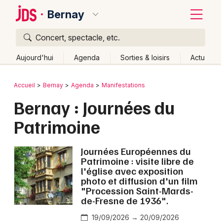
Bernay
Concert, spectacle, etc.
Quoi ?
Fermer
Aujourd'hui
Agenda
Sorties & loisirs
Actu
Où ?
Retour
Publier un événement
Accueil
Bernay
Agenda
Manifestations
Bernay et alentours
Eure (27)
Haute-Normandie
Bernay : Journées du
Bordeaux
Partout
Près de moi
Changer de lieu
Patrimoine
Colmar
Quand ?
Effacer les dates
Lille
Grands événements
Aujourd'hui
Demain
Ce week-end
Autre
Journées Européennes du
Patrimoine : visite libre de
Lyon
l'église avec exposition
Activité & Expérience
photo et diffusion d'un film
Marseille
"Procession Saint-Mards-
Manifestations
de-Fresne de 1936".
Mulhouse
Foires & salons
19/09/2026 → 20/09/2026