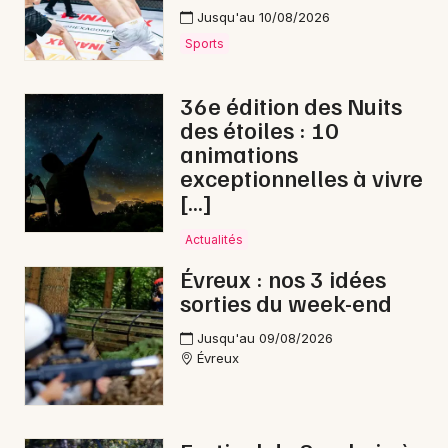
Jusqu'au 10/08/2026
Journées du Patrimoine en Normandie
Sports
36e édition des Nuits
des étoiles : 10
Newsletter des sorties
animations
exceptionnelles à vivre
Artistes en tournée
[…]
Actus à Bernay
Actualités
Évreux : nos 3 idées
Magazine à Bernay
sorties du week-end
Jusqu'au 09/08/2026
Évreux