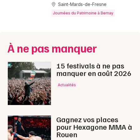
Montpellier
Saint-Mards-de-Fresne
Spectacles
Journées du Patrimoine à Bernay
Nantes
Concerts
Nice
Paris
Sports
À ne pas manquer
Strasbourg
Soirées
15 festivals à ne pas
Toulouse
manquer en août 2026
Sorties famille
Toutes les villes
Actualités
Expos
Sorties & loisirs
Journées du Patrimoine dans l' Eure
Gagnez vos places
pour Hexagone MMA à
Journées du Patrimoine en Haute-Normandie
Rouen