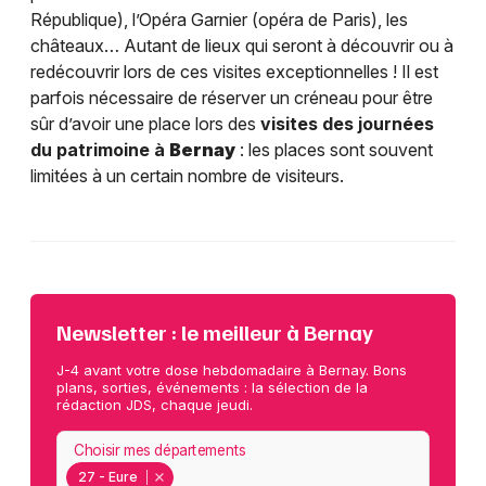
République), l’Opéra Garnier (opéra de Paris), les
châteaux… Autant de lieux qui seront à découvrir ou à
redécouvrir lors de ces visites exceptionnelles ! Il est
parfois nécessaire de réserver un créneau pour être
sûr d’avoir une place lors des
visites des journées
du patrimoine à
Bernay
: les places sont souvent
limitées à un certain nombre de visiteurs.
Newsletter : le meilleur à Bernay
J-4 avant votre dose hebdomadaire à Bernay. Bons
plans, sorties, événements : la sélection de la
rédaction JDS, chaque jeudi.
Choisir mes départements
27 - Eure