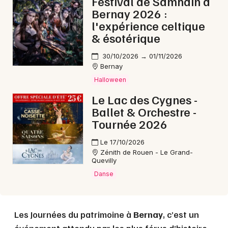
Festival de Samhain à
Bernay 2026 :
l'expérience celtique
Choisir mes départements
& ésotérique
27 - Eure
30/10/2026 → 01/11/2026
Bernay
Mon email
Halloween
Le Lac des Cygnes -
Je m'abonne
Ballet & Orchestre -
Tournée 2026
Le 17/10/2026
Zénith de Rouen - Le Grand-
Quevilly
Danse
Les Journées du patrimoine à
Bernay
, c’est un