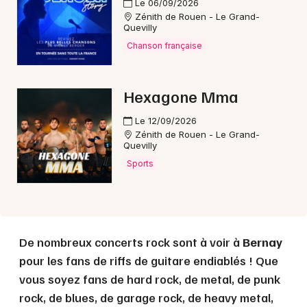
Le 06/09/2026
Zénith de Rouen - Le Grand-
Quevilly
Choisir mes départements
Chanson française
27 - Eure
Hexagone Mma
Mon email
Le 12/09/2026
Zénith de Rouen - Le Grand-
Je m'abonne
Quevilly
Sports
De nombreux concerts rock sont à voir à
Bernay
pour les fans de riffs de guitare endiablés ! Que
vous soyez fans de hard rock, de metal, de punk
rock, de blues, de garage rock, de heavy metal,