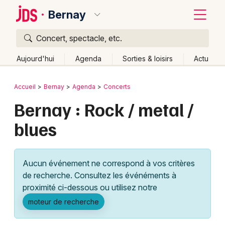
Bernay
Concert, spectacle, etc.
Quoi ?
Fermer
Aujourd'hui
Agenda
Sorties & loisirs
Actu
Où ?
Retour
Publier un événement
Accueil
Bernay
Agenda
Concerts
Bernay et alentours
Eure (27)
Haute-Normandie
Bernay : Rock / metal /
Bordeaux
Partout
Près de moi
Changer de lieu
blues
Colmar
Quand ?
Effacer les dates
Lille
Grands événements
Aujourd'hui
Demain
Ce week-end
Autre
Aucun événement ne correspond à vos critères
Lyon
Activité & Expérience
de recherche. Consultez les événéments à
proximité ci-dessous ou utilisez notre
Marseille
Manifestations
moteur de recherche
Mulhouse
Foires & salons