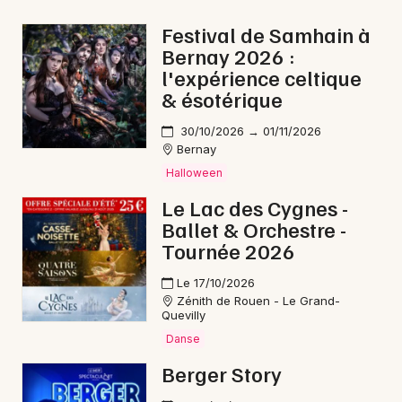
Rock / metal en Normandie
Festival de Samhain à
Bernay 2026 :
l'expérience celtique
& ésotérique
Newsletter des sorties
30/10/2026 → 01/11/2026
Bernay
Artistes en tournée
Halloween
Le Lac des Cygnes -
Actus à Bernay
Ballet & Orchestre -
Tournée 2026
Magazine à Bernay
Le 17/10/2026
Zénith de Rouen - Le Grand-
Quevilly
Danse
Berger Story