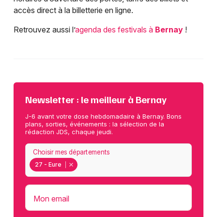
accès direct à la billetterie en ligne.
Retrouvez aussi l’
agenda des festivals à
Bernay
!
Newsletter : le meilleur à Bernay
J-6 avant votre dose hebdomadaire à Bernay. Bons
plans, sorties, événements : la sélection de la
rédaction JDS, chaque jeudi.
Choisir mes départements
27 - Eure
Mon email