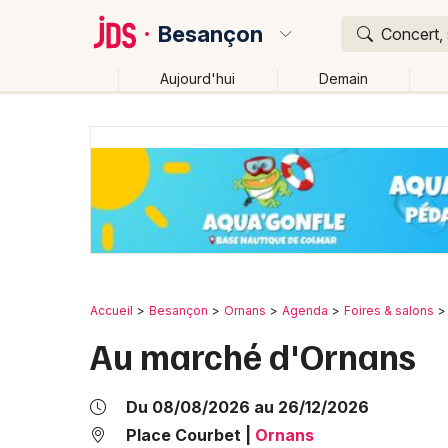
Besançon
Concert, 
Aujourd'hui
Demain
Quoi ?
Où ?
Besançon et alentours
Doubs (25)
Franche-Com
Changer de lieu
Accueil
Besançon
Ornans
Agenda
Foires & salons
Au marché d'Ornans
Du 08/08/2026 au 26/12/2026
Place Courbet
|
Ornans