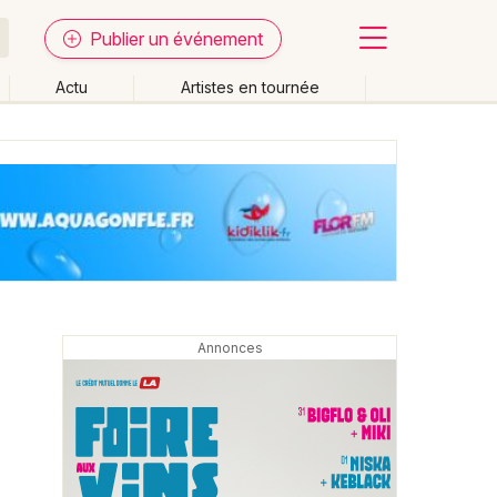
Publier un événement
Actu
Artistes en tournée
Fermer
Effacer les dates
week-end
Autre