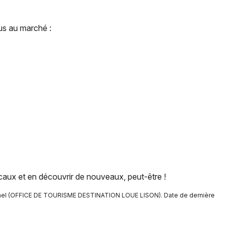
Spectacles
Mulhouse
Concerts
Montpellier
s au marché :
Nantes
Sports
Nice
Soirées
Paris
Sorties famille
Strasbourg
Expos
Toulouse
Sorties & loisirs
Toutes les villes
Marchés dans le Doubs
caux et en découvrir de nouveaux, peut-être !
onnel (OFFICE DE TOURISME DESTINATION LOUE LISON). Date de dernière
Marchés en Franche-Comté
Marchés en Bourgogne-Franche-Comté