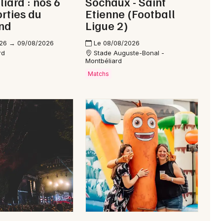
iard : nos 6
Sochaux - Saint
orties du
Etienne (Football
nd
Ligue 2)
26 → 09/08/2026
Le 08/08/2026
rd
Stade Auguste-Bonal -
Montbéliard
Matchs