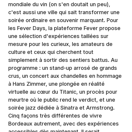
Montpellier
mondiale du vin (on s'en doutait un peu),
Spectacles
c'est aussi une ville qui sait transformer une
Nantes
soirée ordinaire en souvenir marquant. Pour
Concerts
Nice
les Fever Days, la plateforme Fever propose
une sélection d'expériences taillées sur
Paris
Sports
mesure pour les curieux, les amateurs de
Strasbourg
culture et ceux qui cherchent tout
Soirées
simplement à sortir des sentiers battus. Au
Toulouse
programme : un stand-up arrosé de grands
Sorties famille
Toutes les villes
crus, un concert aux chandelles en hommage
Expos
à Hans Zimmer, une plongée en réalité
virtuelle au cœur du Titanic, un procès pour
Sorties & loisirs
meurtre où le public rend le verdict, et une
soirée jazz dédiée à Sinatra et Armstrong.
Actualités en Gironde
Cinq façons très différentes de vivre
Bordeaux autrement, avec des expériences
Actualités en Aquitaine
accessibles dès maintenant. Il serait