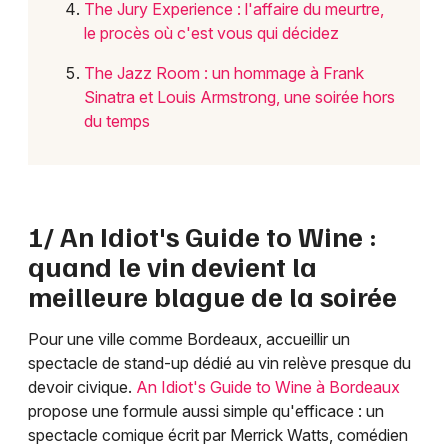
The Jury Experience : l'affaire du meurtre,
le procès où c'est vous qui décidez
Choisir mes départements
The Jazz Room : un hommage à Frank
33 - Gironde
Sinatra et Louis Armstrong, une soirée hors
du temps
Mon email
Je m'abonne
1/ An Idiot's Guide to Wine :
quand le vin devient la
meilleure blague de la soirée
Pour une ville comme Bordeaux, accueillir un
spectacle de stand-up dédié au vin relève presque du
devoir civique.
An Idiot's Guide to Wine à Bordeaux
propose une formule aussi simple qu'efficace : un
spectacle comique écrit par Merrick Watts, comédien