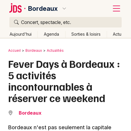
Bordeaux
Concert, spectacle, etc.
Quoi ?
Fermer
Aujourd'hui
Agenda
Sorties & loisirs
Actu
Où ?
Retour
Publier un événement
Accueil
Bordeaux
Actualités
Bordeaux et alentours
Gironde (33)
Aquitaine
Fever Days à Bordeaux :
Bordeaux
Partout
Près de moi
Changer de lieu
5 activités
Colmar
Quand ?
Effacer les dates
incontournables à
Lille
Grands événements
Aujourd'hui
Demain
Ce week-end
Autre
réserver ce weekend
Lyon
Activité & Expérience
Marseille
Bordeaux
Manifestations
Mulhouse
Bordeaux n'est pas seulement la capitale
Foires & salons