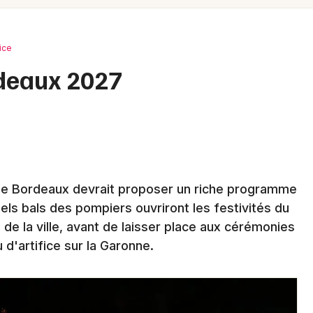
Spectacles
Mulhouse
Concerts
Montpellier
fice
Nantes
Sports
ordeaux 2027
Nice
Soirées
Paris
Sorties famille
Strasbourg
Expos
Toulouse
le de Bordeaux devrait proposer un riche programme
Sorties & loisirs
nels bals des pompiers ouvriront les festivités du
Toutes les villes
e la ville, avant de laisser place aux cérémonies
Feu d'artifice en Gironde
u d'artifice sur la Garonne.
Feu d'artifice en Aquitaine
Feu d'artifice en Nouvelle-Aquitaine