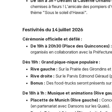
De 18h à 3h – Devant la Caserne Ornano
chemises à fleurs ! L'amicale des pompiers d'
thème "Sous le soleil d’Hawaï".
Festivités du 14 juillet 2026
Cérémonie officielle et défilé :
De 19h à 20h30 (Place des Quinconces) :
organisés en collaboration avec la Préfecture
Dès 19h : Grand pique-nique populaire :
Rive gauche :
Sur la Prairie des Girondins e
Rive droite :
Sur le Parvis Edmond Géraud (p
Bonus :
Des food-trucks seront présents sur 
De 18h à 1h : Musique et animations (Rive gau
Placette de Munich (Rive gauche) :
Conce
(en partenariat avec Dansons sur les Quais).