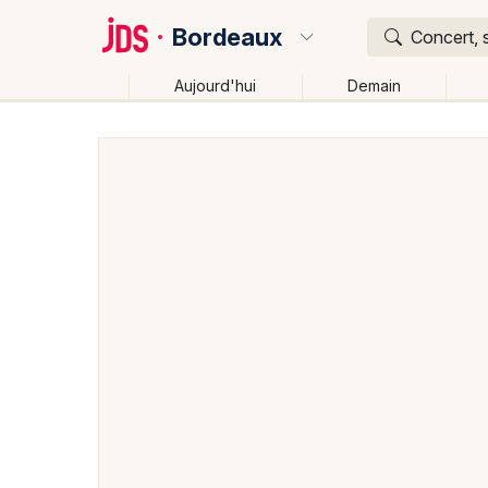
Bordeaux
Concert, 
Aujourd'hui
Demain
Quoi ?
Où ?
Bordeaux et alentours
Gironde (33)
Aquitaine
Changer de lieu