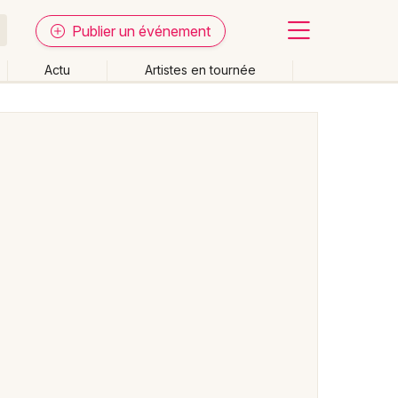
Publier un événement
Actu
Artistes en tournée
Fermer
Effacer les dates
week-end
Autre