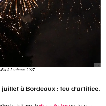
Choisir mes départements
33 - Gironde
Mon email
Je m'abonne
DR
juillet à Bordeaux 2027
uillet à Bordeaux : feu d’artifice,
d-Ouest de la France, la
ville des Bordeaux
met les petits