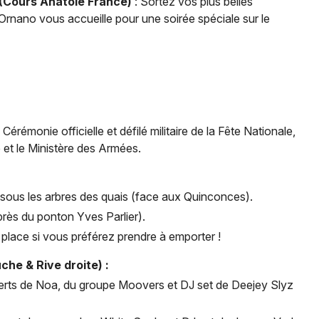
 (Cours Anatole France)
: Sortez vos plus belles
Ornano vous accueille pour une soirée spéciale sur le
Cérémonie officielle et défilé militaire de la Fête Nationale,
 et le Ministère des Armées.
t sous les arbres des quais (face aux Quinconces).
rès du ponton Yves Parlier).
place si vous préférez prendre à emporter !
che & Rive droite) :
rts de Noa, du groupe Moovers et DJ set de Deejey Slyz