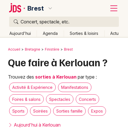
Brest
Concert, spectacle, etc.
Quoi ?
Fermer
Aujourd'hui
Agenda
Sorties & loisirs
Actu
Où ?
Retour
Publier un événement
Accueil
Bretagne
Finistère
Brest
Brest et alentours
Finistère (29)
Bretagne
Partout
Que faire à Kerlouan ?
Bordeaux
Près de moi
Changer de lieu
Colmar
Quand ?
Trouvez des
sorties à Kerlouan
par type :
Effacer les dates
Lille
Grands événements
Aujourd'hui
Demain
Ce week-end
Autre
Activité & Expérience
Manifestations
Lyon
Activité & Expérience
Foires & salons
Spectacles
Concerts
Marseille
Sports
Soirées
Sorties famille
Expos
Manifestations
Mulhouse
Aujourd'hui à Kerlouan
Foires & salons