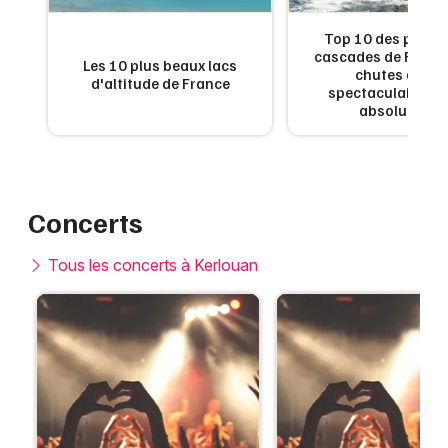
de
Top 10 des plus b
:
cascades de France
Les 10 plus beaux lacs
en
chutes d'eau
d'altitude de France
x
spectaculaires à 
absolument
Concerts
Tous les concerts à Kerlouan