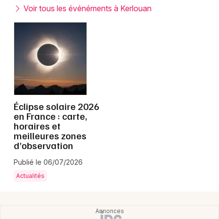
Montpellier
Voir tous les événéments à Kerlouan
Spectacles
Nantes
Concerts
Nice
Paris
Sports
Strasbourg
Soirées
Toulouse
Éclipse solaire 2026
Sorties famille
en France : carte,
horaires et
Toutes les villes
meilleures zones
Expos
d’observation
Sorties & loisirs
Publié le 06/07/2026
Actualités
Finistère
Bretagne