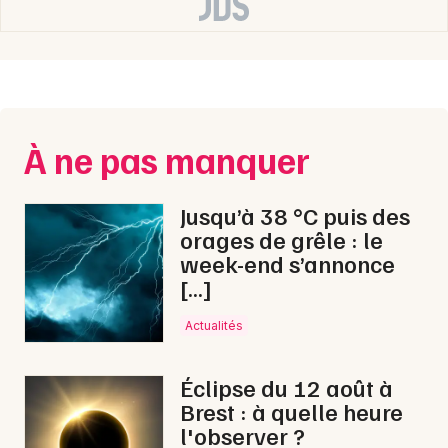
Newsletter des sorties
Artistes en tournée
À ne pas manquer
Actus à Brest
Jusqu’à 38 °C puis des
orages de grêle : le
Magazine à Brest
week-end s’annonce
[…]
Actualités
Éclipse du 12 août à
Brest : à quelle heure
l'observer ?