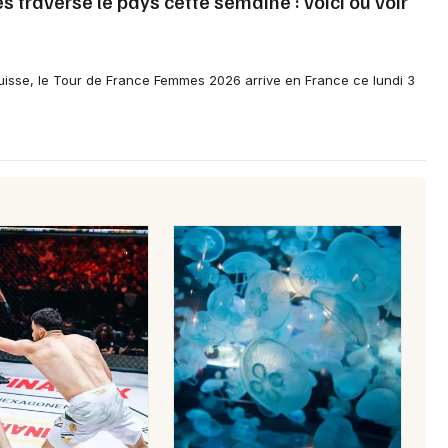
traverse le pays cette semaine : voici où voir
isse, le Tour de France Femmes 2026 arrive en France ce lundi 3
Newsletter des sorties
Artistes en tournée
Actus à Carentan-les-Marais
Magazine à Carentan-les-Marais