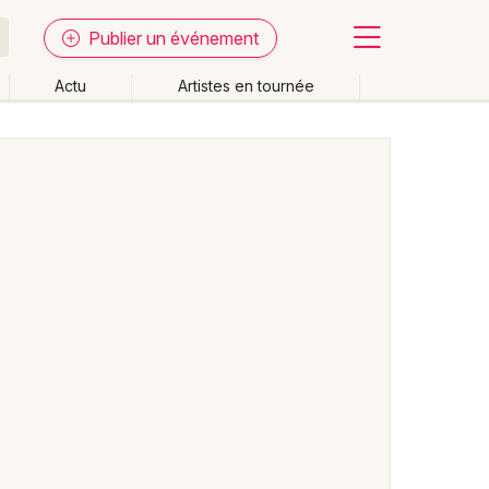
Publier un événement
Actu
Artistes en tournée
Fermer
Effacer les dates
week-end
Autre